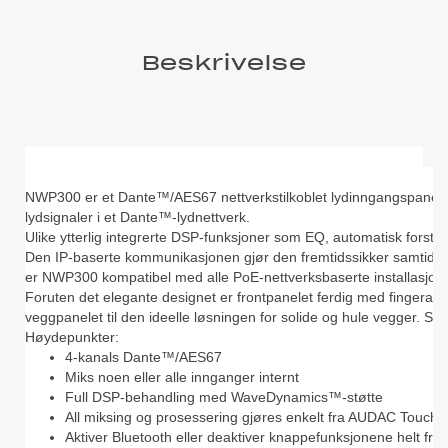
Beskrivelse
NWP300 er et Dante™/AES67 nettverkstilkoblet lydinngangspanel, m
lydsignaler i et Dante™-lydnettverk.
Ulike ytterlig integrerte DSP-funksjoner som EQ, automatisk forst
Den IP-baserte kommunikasjonen gjør den fremtidssikker samtidi
er NWP300 kompatibel med alle PoE-nettverksbaserte installasjone
Foruten det elegante designet er frontpanelet ferdig med fingerav
veggpanelet til den ideelle løsningen for solide og hule vegger. Svar
Høydepunkter:
4-kanals Dante™/AES67
Miks noen eller alle innganger internt
Full DSP-behandling med WaveDynamics™-støtte
All miksing og prosessering gjøres enkelt fra AUDAC Touch
Aktiver Bluetooth eller deaktiver knappefunksjonene helt 