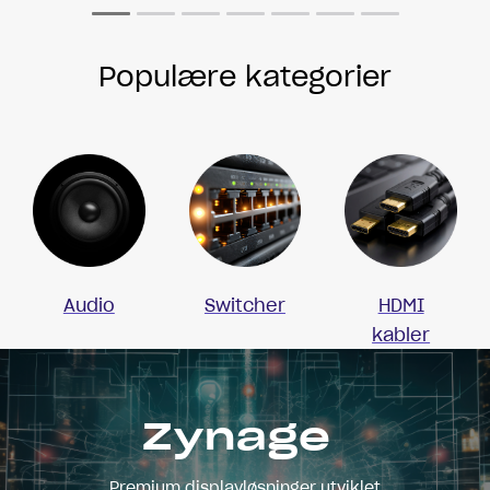
Populære kategorier
Audio
Switcher
HDMI
kabler
Zynage
Premium displayløsninger utviklet