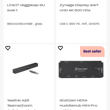
LinkIT Veggskap 6U
Zynage Display 24/7
svart
UHD 4K 500 nits
B600xD450xH368 , glass
USB-C 65W PD, Wifi, 3xHDMI
Yealink A25
Stoltzen HERA
Teams/Zoom
HuddleHub Mini Pro