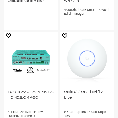
Collaboration bar
w/PD in
4K@60hz | USB Smart Power |
Edid Manager
Turtle AV CHAZY 4K TX.
Ubiquiti UniFi Wifi 7
HDMI 2.0 4K60
Lite
4:4 HDR AV over IP Low
2.5 GbE uplink | 4.988 Gbps
Latency Transmitt
13W