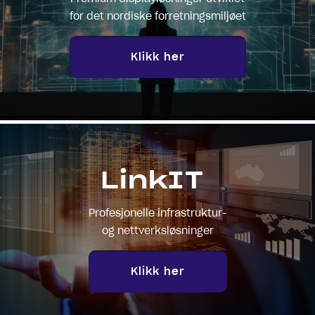
for det nordiske forretningsmiljøet
Klikk her
LinkIT
Profesjonelle infrastruktur-
og nettverksløsninger
Klikk her