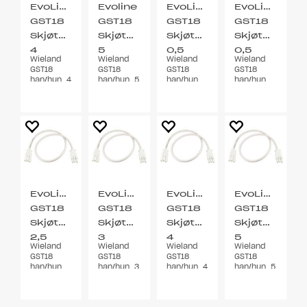
EvoLine
Evoline
EvoLine
EvoLine
GST18
GST18
GST18
GST18
Skjøtekabel
Skjøtekabel
Skjøtekabel
Skjøtekabel
4
5
0,5
0,5
Wieland
Wieland
Wieland
Wieland
meter
meter
meter
meter
GST18
GST18
GST18
GST18
han/hun. 4
han/hun. 5
han/hun.
han/hun.
meter.
meter.
0,5 meter.
0,5 meter.
Sort
Sort
Hvit
Sort
EvoLine
EvoLine
EvoLine
EvoLine
GST18
GST18
GST18
GST18
Skjøtekabel
Skjøtekabel
Skjøtekabel
Skjøtekabel
2,5
3
4
5
Wieland
Wieland
Wieland
Wieland
meter
meter
meter
meter
GST18
GST18
GST18
GST18
han/hun.
han/hun. 3
han/hun. 4
han/hun. 5
2,5 meter.
meter.
meter.
meter.
Hvit
Hvit
Hvit
Hvit