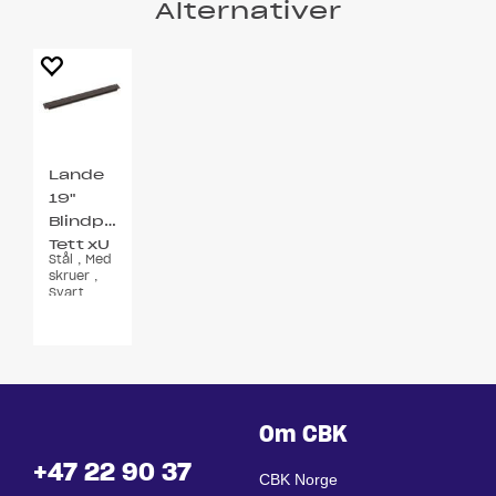
Alternativer
Lande
19"
Blindpanel
Tett xU
Stål , Med
skruer ,
Svart
Om CBK
+47 22 90 37
CBK Norge