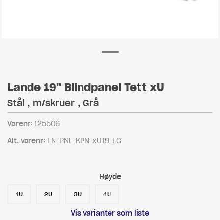
Lande 19" Blindpanel Tett xU
Stål , m/skruer , Grå
Varenr:
125506
Alt. varenr:
LN-PNL-KPN-xU19-LG
Høyde
1U
2U
3U
4U
Vis varianter som liste