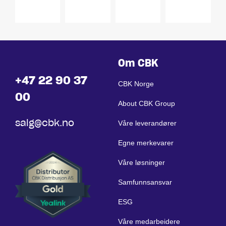
19"
19"
perfor
Om CBK
+47 22 90 37
CBK Norge
00
About CBK Group
salg@cbk.no
Våre leverandører
Egne merkevarer
Våre løsninger
Samfunnsansvar
ESG
Våre medarbeidere