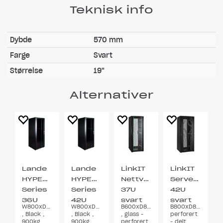
Teknisk info
Dybde
570 mm
Farge
Svart
Størrelse
19"
Alternativer
Lande
Lande
LinkIT
LinkIT
HYPERline
HYPERline
Nettverksskap
Serverskap
Series
Series
37U
42U
36U
42U
svart
svart
W800xD800xH1744
W800xD800xH2100
B600xD800xH1761
B800xD800xH1983
Flat-
Flat-
, Black ,
, Black ,
, glass -
perforert
packed
packed
900kg ,
900kg ,
perforert
- delt