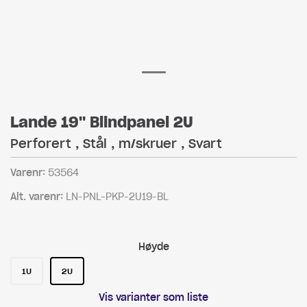
Lande 19" Blindpanel 2U
Perforert , Stål , m/skruer , Svart
Varenr:
53564
Alt. varenr:
LN-PNL-PKP-2U19-BL
Høyde
1U
2U
Vis varianter som liste