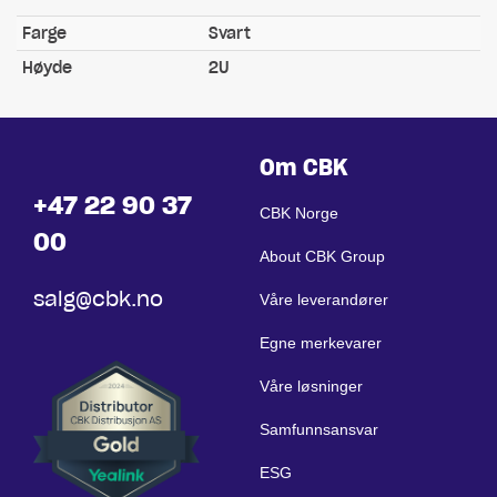
Farge
Svart
Høyde
2U
Om CBK
+47 22 90 37
CBK Norge
00
About CBK Group
salg@cbk.no
Våre leverandører
Egne merkevarer
Våre løsninger
Samfunnsansvar
ESG