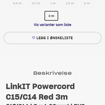
0,5 m
0,7 m
1 m
1,5 m
2 m
3 m
Vis varianter som liste
LEGG I ØNSKELISTE
Beskrivelse
LinkIT Powercord
C15/C14 Red 3m