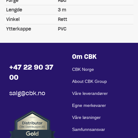
Farge
Rød
Lengde
3 m
Vinkel
Rett
Ytterkappe
PVC
Om CBK
+47 22 90 37
CBK Norge
00
About CBK Group
salg@cbk.no
Våre leverandører
Egne merkevarer
Våre løsninger
Samfunnsansvar