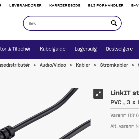
R
LEVERANDØRER
KARRIERESIDE
BLI FORHANDLER
B-
tor & Tilbehør
Kabelguide
Lagersalg
Bestselgere
nsedistributør
>
Audio/Video
>
Kabler
>
Strømkabler
>
LinkIT s
PVC , 3 x
Varenr:
11316
Alt. varenr:
N