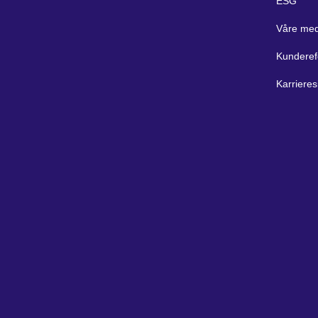
ESG
Våre med
Kunderef
Karrieres