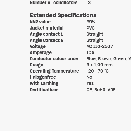
Number of conductors
3
Extended Specifications
NVP value
69%
Jacket material
PVC
Angle contact 1
Straight
Angle Contact 2
Straight
Voltage
AC 110-250V
Amperage
10A
Conductor colour code
Blue, Brown, Green, Y
Gauge
3 x 1,00 mm
Operating Temperature
-20 - 70 °C
Halogenfree
No
With Earthing
Yes
Certifications
CE, RoHS, VDE