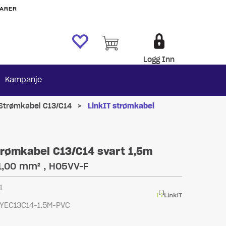
VARER
Logg Inn
Kampanje
Strømkabel C13/C14
>
LinkIT strømkabel
trømkabel C13/C14 svart 1,5m
 1,00 mm² , H05VV-F
1
YEC13C14-1.5M-PVC