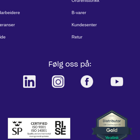
Ordrehistorikk
arbeidere
B-varer
eranser
Kundesenter
ide
Retur
Følg oss på: