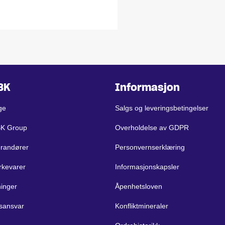
BK
Informasjon
ge
Salgs og leveringsbetingelser
BK Group
Overholdelse av GDPR
erandører
Personvernserklæring
rkevarer
Informasjonskapsler
ninger
Åpenhetsloven
sansvar
Konfliktmineraler