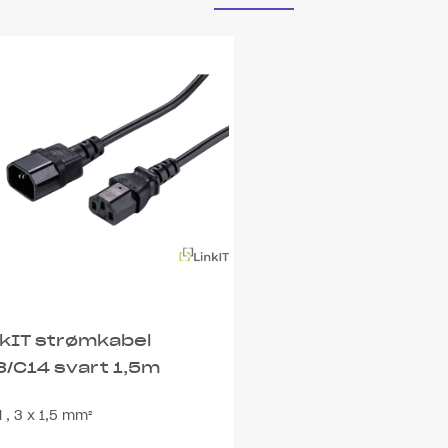
nkIT strømkabel
3/C14 svart 1,5m
 , 3 x 1,5 mm²