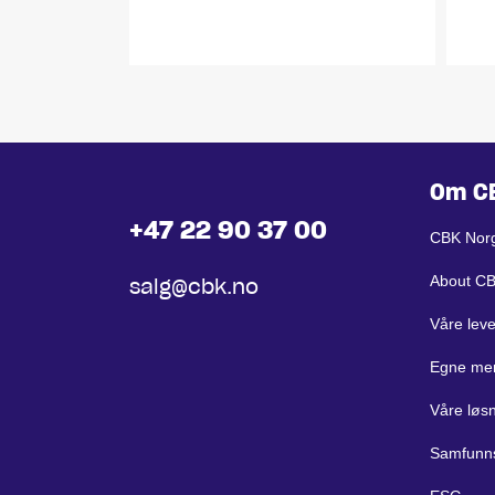
Om C
+47 22 90 37 00
CBK Nor
About C
salg@cbk.no
Våre lev
Egne me
Våre løs
Samfunn