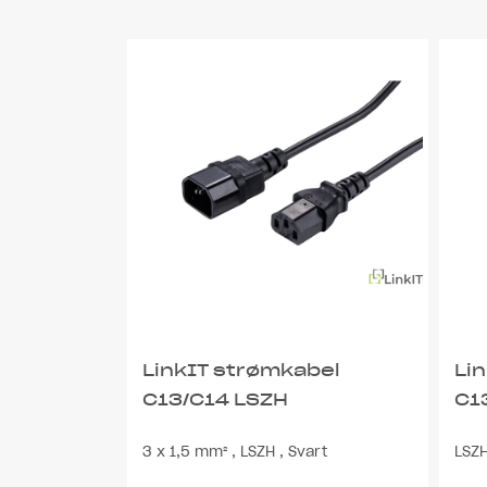
LinkIT strømkabel
Li
C13/C14 LSZH
C1
3 x 1,5 mm² , LSZH , Svart
LSZH