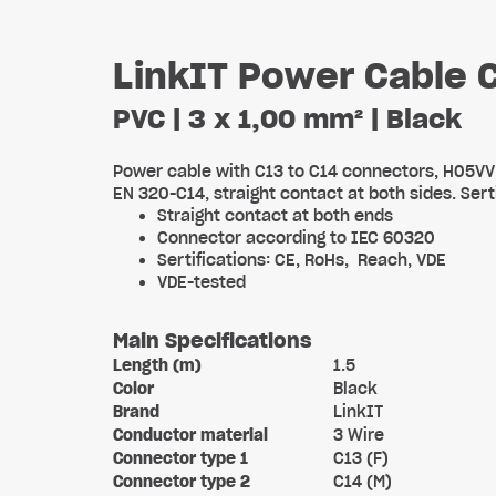
LinkIT Power Cable 
PVC | 3 x 1,00 mm² | Black
Power cable with C13 to C14 connectors, H05VV 
EN 320-C14, straight contact at both sides. Sert
Straight contact at both ends
Connector according to IEC 60320
Sertifications: CE, RoHs, Reach, VDE
VDE-tested
Main Specifications
Length (m)
1.5
Color
Black
Brand
LinkIT
Conductor material
3 Wire
Connector type 1
C13 (F)
Connector type 2
C14 (M)