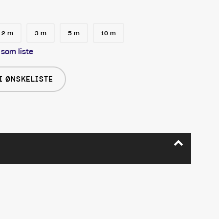
2 m
3 m
5 m
10 m
 som liste
I ØNSKELISTE