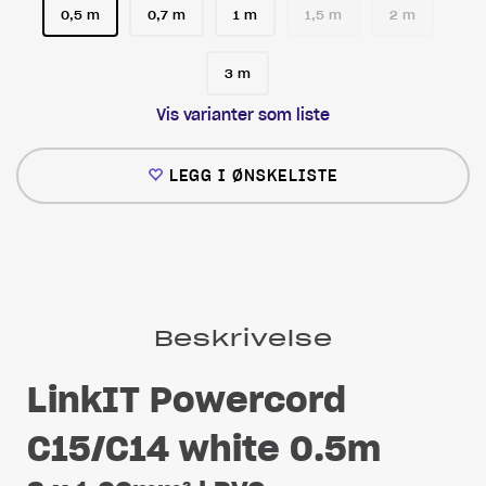
0,5 m
0,7 m
1 m
1,5 m
2 m
3 m
Vis varianter som liste
LEGG I ØNSKELISTE
Beskrivelse
LinkIT Powercord
C15/C14 white 0.5m