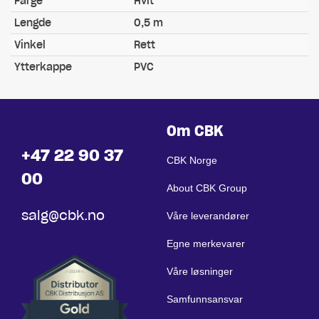
Farge
Hvit
Lengde
0,5 m
Vinkel
Rett
Ytterkappe
PVC
Om CBK
+47 22 90 37
CBK Norge
00
About CBK Group
salg@cbk.no
Våre leverandører
Egne merkevarer
Våre løsninger
Samfunnsansvar