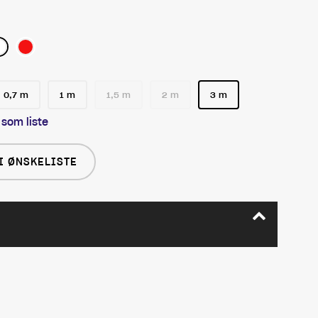
0,7 m
1 m
1,5 m
2 m
3 m
 som liste
I ØNSKELISTE