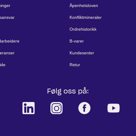
ninger
Åpenhetsloven
sansvar
Konfliktmineraler
Ordrehistorikk
arbeidere
B-varer
eranser
Kundesenter
ide
Retur
Følg oss på: