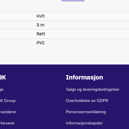
Hvit
3 m
Rett
PVC
BK
Informasjon
ge
Salgs og leveringsbetingelser
BK Group
Overholdelse av GDPR
erandører
Personvernserklæring
rkevarer
Informasjonskapsler