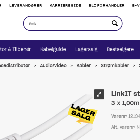
R
LEVERANDØRER
KARRIERESIDE
BLI FORHANDLER
B-
tor & Tilbehør
Kabelguide
Lagersalg
Bestselgere
nsedistributør
>
Audio/Video
>
Kabler
>
Strømkabler
>
LinkIT s
3 x 1,00m
Varenr:
1213
Alt. varenr:
N