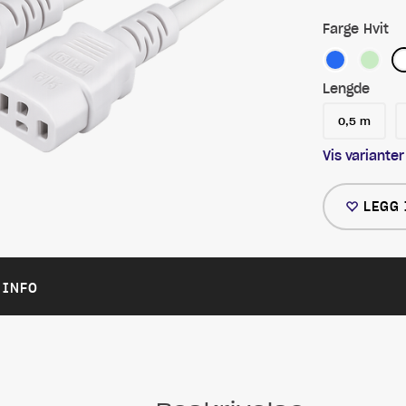
Farge
Hvit
Lengde
0,5 m
Vis varianter
LEGG 
 INFO