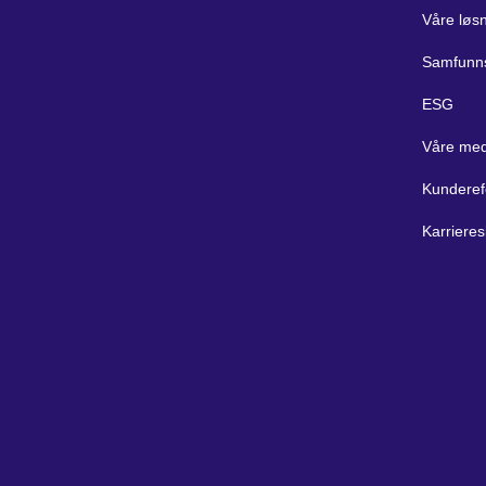
Våre løs
Samfunn
ESG
Våre med
Kunderef
Karrieres