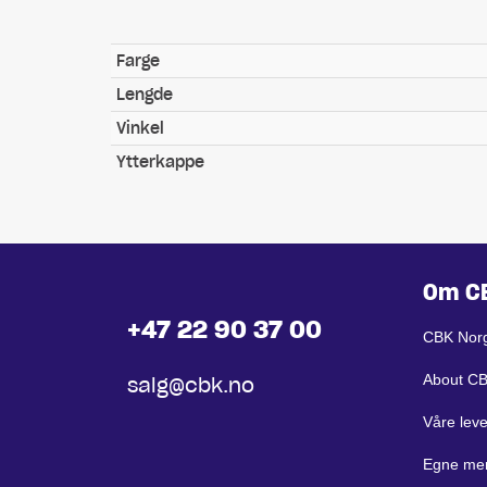
Farge
Lengde
Vinkel
Ytterkappe
Om C
+47 22 90 37 00
CBK Nor
About C
salg@cbk.no
Våre lev
Egne me