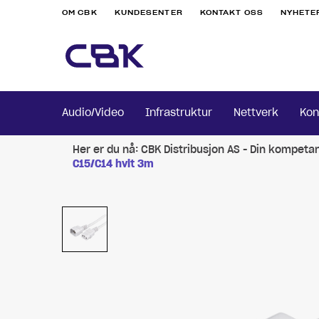
OM CBK
KUNDESENTER
KONTAKT OSS
NYHETE
Audio/Video
Infrastruktur
Nettverk
Kon
Her er du nå:
CBK Distribusjon AS - Din kompeta
C15/C14 hvit 3m