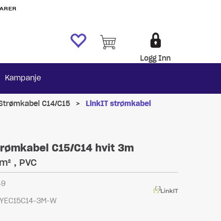
VARER
Logg Inn
Kampanje
Strømkabel C14/C15
>
LinkIT strømkabel
trømkabel C15/C14 hvit 3m
m² , PVC
49
YEC15C14-3M-W