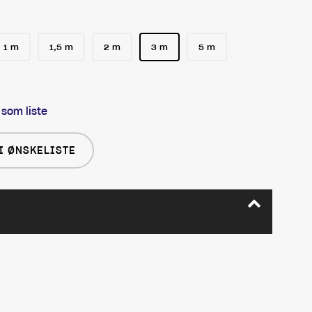
1 m
1,5 m
2 m
3 m
5 m
 som liste
I ØNSKELISTE