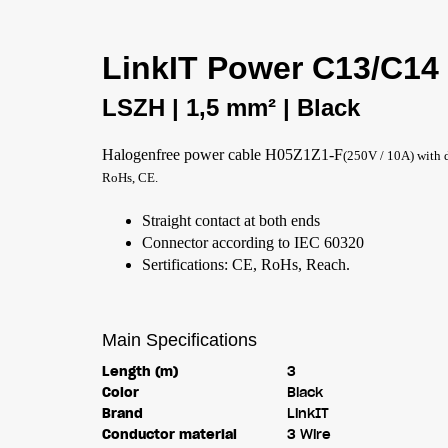
LinkIT Power C13/C14
LSZH | 1,5 mm² | Black
Halogenfree power cable H05Z1Z1-F
(250V / 10A) with d
RoHs, CE.
Straight contact at both ends
Connector according to IEC 60320
Sertifications: CE, RoHs, Reach.
Main Specifications
Length (m)
3
Color
Black
Brand
LinkIT
Conductor material
3 Wire