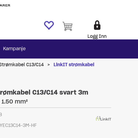
VARER
Logg Inn
Kampanje
Strømkabel C13/C14
>
LinkIT strømkabel
trømkabel C13/C14 svart 3m
x 1.50 mm²
8
YEC13C14-3M-HF