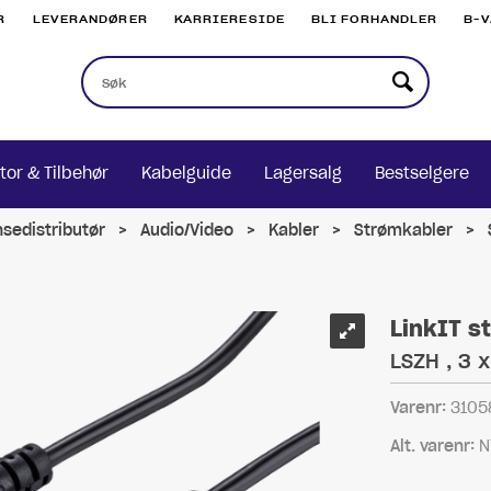
R
LEVERANDØRER
KARRIERESIDE
BLI FORHANDLER
B-
tor & Tilbehør
Kabelguide
Lagersalg
Bestselgere
nsedistributør
>
Audio/Video
>
Kabler
>
Strømkabler
>
LinkIT s
LSZH , 3 
Varenr:
3105
Alt. varenr:
N