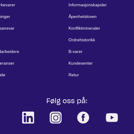
rkevarer
Informasjonskapsler
ninger
Åpenhetsloven
sansvar
Konfliktmineraler
Ordrehistorikk
arbeidere
B-varer
eranser
Kundesenter
ide
Retur
Følg oss på: