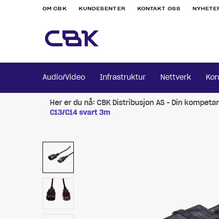
OM CBK
KUNDESENTER
KONTAKT OSS
NYHETE
Audio/Video
Infrastruktur
Nettverk
Kon
Her er du nå:
CBK Distribusjon AS - Din kompeta
C13/C14 svart 3m