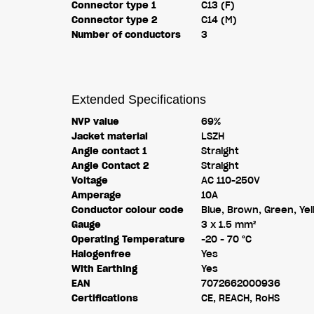
Connector type 1
C13 (F)
Connector type 2
C14 (M)
Number of conductors
3
Extended Specifications
NVP value
69%
Jacket material
LSZH
Angle contact 1
Straight
Angle Contact 2
Straight
Voltage
AC 110-250V
Amperage
10A
Conductor colour code
Blue, Brown, Green, Ye
Gauge
3 x 1.5 mm²
Operating Temperature
-20 - 70 °C
Halogenfree
Yes
With Earthing
Yes
EAN
7072662000936
Certifications
CE, REACH, RoHS