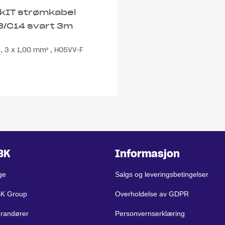
nkIT strømkabel
3/C14 svart 3m
, 3 x 1,00 mm² , H05VV-F
BK
Informasjon
ge
Salgs og leveringsbetingelser
BK Group
Overholdelse av GDPR
erandører
Personvernserklæring