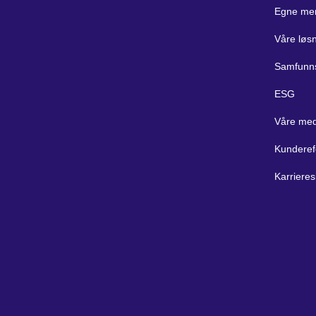
Egne me
Våre løs
Samfunn
ESG
Våre med
Kunderef
Karrieres