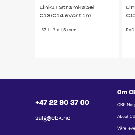
LinkIT Strømkabel
Li
C13/C14 svart 1m
C1
LSZH , 3 x 1,5 mm²
PVC 
Om C
+47 22 90 37 00
CBK Nor
About C
salg@cbk.no
Våre lev