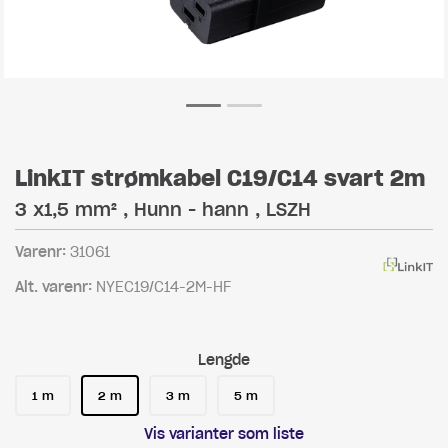
LinkIT strømkabel C19/C14 svart 2m
3 x1,5 mm² , Hunn - hann , LSZH
Varenr:
31061
Alt. varenr:
NYEC19/C14-2M-HF
Lengde
1 m
2 m
3 m
5 m
Vis varianter som liste