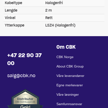
Kabeltype
Halogenfri
Lengde
2 m
Vinkel
Rett
Ytterkappe
LSZH (Halogenfri)
Om CBK
+47 22 90 37
CBK Norge
00
About CBK Group
salg@cbk.no
Våre leverandører
Egne merkevarer
Våre løsninger
Samfunnsansvar