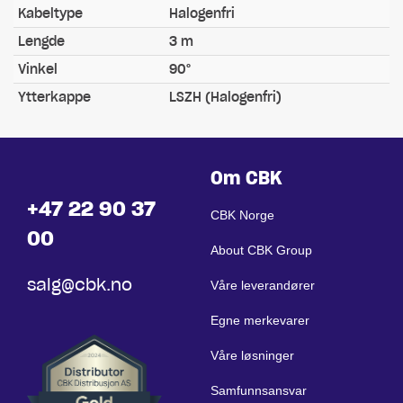
Kabeltype
Halogenfri
Lengde
3 m
Vinkel
90°
Ytterkappe
LSZH (Halogenfri)
Om CBK
+47 22 90 37
CBK Norge
00
About CBK Group
salg@cbk.no
Våre leverandører
Egne merkevarer
Våre løsninger
Samfunnsansvar