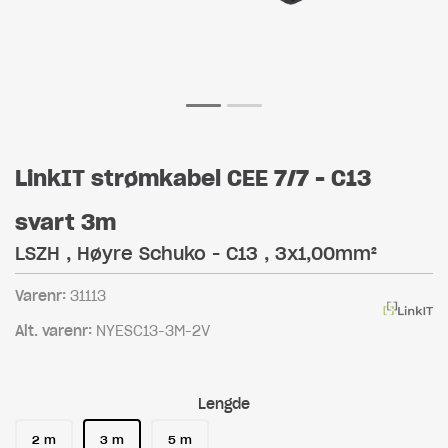
LinkIT strømkabel CEE 7/7 - C13
svart 3m
LSZH , Høyre Schuko - C13 , 3x1,00mm²
Varenr:
31113
Alt. varenr:
NYESC13-3M-2V
Lengde
2 m
3 m
5 m