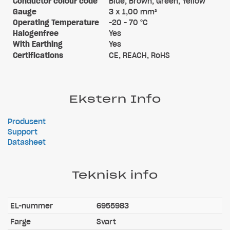
Conductor colour code
Blue, Brown, Green, Yellow
Gauge
3 x 1,00 mm²
Operating Temperature
-20 - 70 °C
Halogenfree
Yes
With Earthing
Yes
Certifications
CE, REACH, RoHS
Ekstern Info
Produsent
Support
Datasheet
Teknisk info
EL-nummer
6955983
Farge
Svart