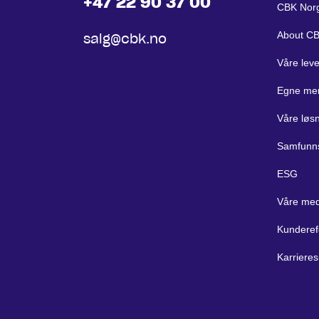
+47 22 90 37 00
CBK Nor
About C
salg@cbk.no
Våre lev
Egne me
Våre løs
Samfunn
ESG
Våre med
Kunderef
Karrieres