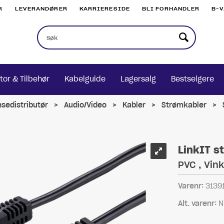
R
LEVERANDØRER
KARRIERESIDE
BLI FORHANDLER
B-
tor & Tilbehør
Kabelguide
Lagersalg
Bestselgere
nsedistributør
>
Audio/Video
>
Kabler
>
Strømkabler
>
LinkIT s
PVC , Vink
Varenr:
3139
Alt. varenr:
N