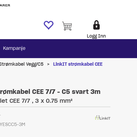
VARER
Logg Inn
Kampanje
Strømkabel Vegg/C5
>
LinkIT strømkabel CEE
trømkabel CEE 7/7 - C5 svart 3m
let CEE 7/7 , 3 x 0.75 mm²
1
YESCC5-3M