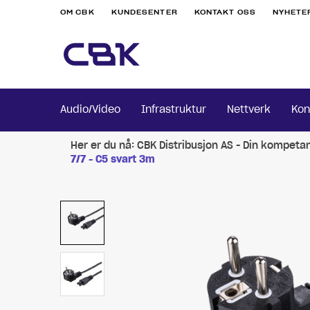
OM CBK
KUNDESENTER
KONTAKT OSS
NYHETE
Audio/Video
Infrastruktur
Nettverk
Kon
Her er du nå:
CBK Distribusjon AS - Din kompeta
7/7 - C5 svart 3m