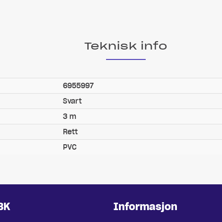
Teknisk info
6955997
Svart
3 m
Rett
PVC
BK
Informasjon