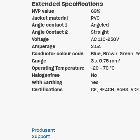
Extended Specifications
NVP value
69%
Jacket material
PVC
Angle contact 1
Angeled
Angle Contact 2
Straight
Voltage
AC 110-250V
Amperage
2.5A
Conductor colour code
Blue, Brown, Green, Y
Gauge
3 x 0.75 mm²
Operating Temperature
-20 - 70 °C
Halogenfree
No
With Earthing
Yes
Certifications
CE, REACH, RoHS, VDE
Produsent
Support