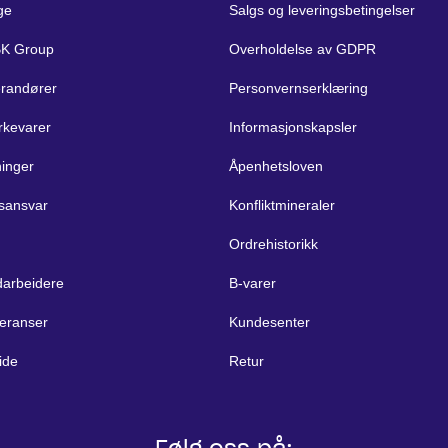
ge
Salgs og leveringsbetingelser
BK Group
Overholdelse av GDPR
erandører
Personvernserklæring
rkevarer
Informasjonskapsler
ninger
Åpenhetsloven
sansvar
Konfliktmineraler
Ordrehistorikk
arbeidere
B-varer
eranser
Kundesenter
ide
Retur