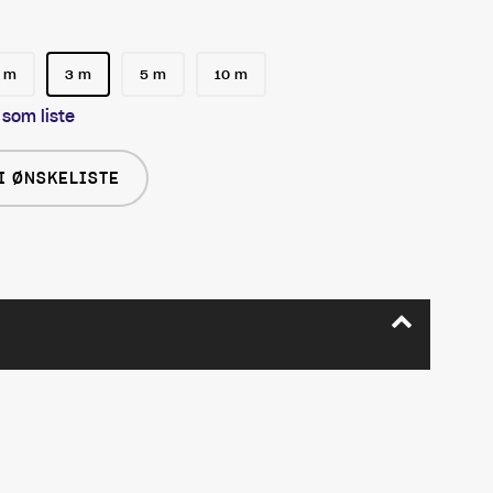
 m
3 m
5 m
10 m
 som liste
I ØNSKELISTE