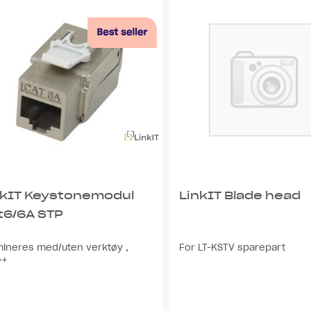
nkIT Keystonemodul
LinkIT Blade head
t6/6A STP
mineres med/uten verktøy ,
For LT-KSTV sparepart
++