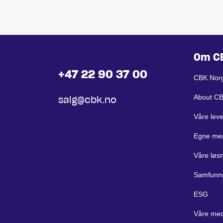
Om C
+47 22 90 37 00
CBK Nor
About C
salg@cbk.no
Våre lev
Egne me
Våre løs
Samfunn
ESG
Våre med