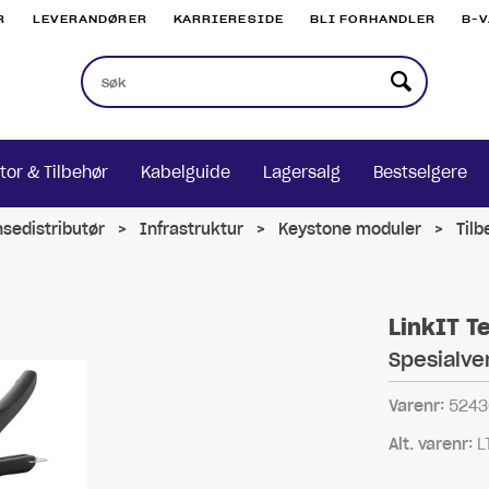
R
LEVERANDØRER
KARRIERESIDE
BLI FORHANDLER
B-
tor & Tilbehør
Kabelguide
Lagersalg
Bestselgere
nsedistributør
>
Infrastruktur
>
Keystone moduler
>
Tilb
LinkIT T
Spesialve
Varenr:
5243
Alt. varenr:
L