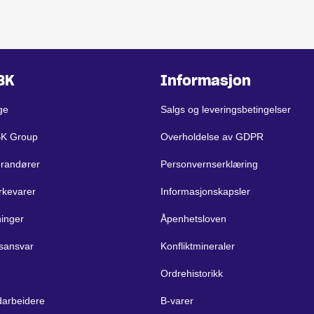
BK
Informasjon
ge
Salgs og leveringsbetingelser
BK Group
Overholdelse av GDPR
erandører
Personvernserklæring
rkevarer
Informasjonskapsler
ninger
Åpenhetsloven
sansvar
Konfliktmineraler
Ordrehistorikk
arbeidere
B-varer