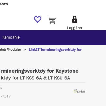
VARER
Logg Inn
Kampanje
ehør/Moduler
>
LinkIT Termineringsverktøy for
ermineringsverktøy for Keystone
rktøy for LT-KSS-6A & LT-KSU-6A
6
T-KSTV