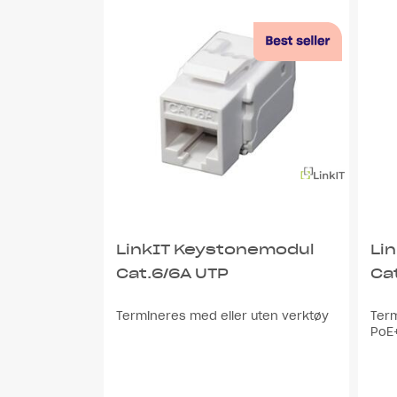
LinkIT Keystonemodul
Li
Cat.6/6A UTP
Ca
Termineres med eller uten verktøy
Ter
PoE