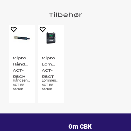
Tilbehør
Mipro
Mipro
Håndsender
Lommesender
ACT-
ACT-
580H
580T
Håndsender
Lommesender
5.8GHz
5.8GHz
ACT-58
ACT-58
serien
serien
Digital
Digital
Om CBK