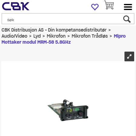
CBK Distribusjon AS - Din kompetansedistributør
>
Audio/Video
>
Lyd
>
Mikrofon
>
Mikrofon Trådløs
>
Mipro
Mottaker modul MRM-58 5.8GHz