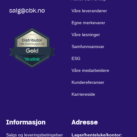
salg@cbk.no
Våre leverandører
Egne merkevarer
Våre løsninger
Samfunnsansvar
ESG
Våre medarbeidere
Kundereferanser
Karriereside
Informasjon
Adresse
Salgs og leveringsbetingelser
Lager/henteluke/kontor: