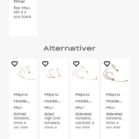
filter
for MU-
Set á 4
53
pcs black
Alternativer
Mipro
Mipro
Mipro
Mipro
Hodebøylemikrofon
Hodebøylemikrofon
Hodebøylemikrofon
Hodebøylemi
MU-
MU-
MU-
MU-
57HS
23d
53HNS
55HNS
Kondensator
High End
Kondensator
Kondensator
Beige
Beige
Beige
Omni 4
Kondensator
Cardioid 4
Omni 4
pin mini
Omni 4
pin mini
pin mini
XLR
pin mini
XLR
XLR
XLR