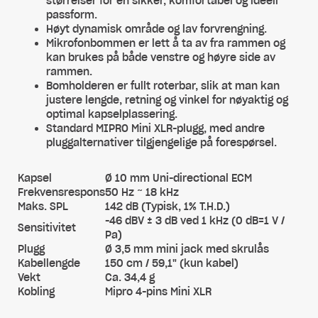
størrelser for en sikker, komfortabel og ideell
passform.
Høyt dynamisk område og lav forvrengning.
Mikrofonbommen er lett å ta av fra rammen og
kan brukes på både venstre og høyre side av
rammen.
Bomholderen er fullt roterbar, slik at man kan
justere lengde, retning og vinkel for nøyaktig og
optimal kapselplassering.
Standard MIPRO Mini XLR-plugg, med andre
pluggalternativer tilgjengelige på forespørsel.
Kapsel
Ø 10 mm Uni-directional ECM
Frekvensrespons
50 Hz ~ 18 kHz
Maks. SPL
142 dB (Typisk, 1% T.H.D.)
-46 dBV ± 3 dB ved 1 kHz (0 dB=1 V /
Sensitivitet
Pa)
Plugg
Ø 3,5 mm mini jack med skrulås
Kabellengde
150 cm / 59,1" (kun kabel)
Vekt
Ca. 34,4 g
Kobling
Mipro 4-pins Mini XLR