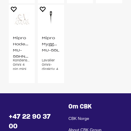
Mipro
Mipro
Hodebøylemikrofon
Myggmikrofon
MU-
MU-55L
55HNS/MU-
Kondensator
Lavalier
2F
Omni 4
Omni-
pin mini
direktiv 4
XLR 3
pin min
bøyler
XLR
Om CBK
+47 22 90 37
CBK Norge
00
About CBK Group