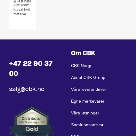
2 Kanal
21x14mm
2meter
kanal hvit
hvit
m/tape
Om CBK
+47 22 90 37
CBK Norge
00
About CBK Group
salg@cbk.no
Våre leverandører
Egne merkevarer
Våre løsninger
Samfunnsansvar