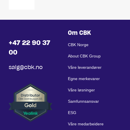
5302U
Om CBK
+47 22 90 37
CBK Norge
00
About CBK Group
salg@cbk.no
Våre leverandører
Egne merkevarer
Våre løsninger
Samfunnsansvar
ESG
Våre medarbeidere