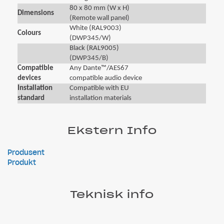
80 x 80 mm (W x H)
Dimensions
(Remote wall panel)
White (RAL9003)
Colours
(DWP345/W)
Black (RAL9005)
(DWP345/B)
Compatible
Any Dante™/AES67
devices
compatible audio device
Installation
Compatible with EU
standard
installation materials
Ekstern Info
Produsent
Produkt
Teknisk info