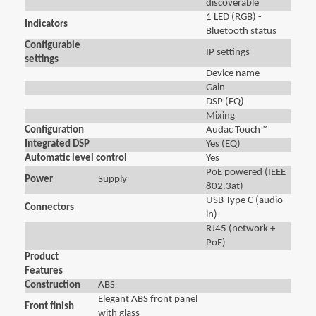
discoverable
1 LED (RGB) -
Indicators
Bluetooth status
Configurable
IP settings
settings
Device name
Gain
DSP (EQ)
Mixing
Configuration
Audac Touch™
Integrated DSP
Yes (EQ)
Automatic level control
Yes
PoE powered (IEEE
Power
Supply
802.3at)
USB Type C (audio
Connectors
in)
RJ45 (network +
PoE)
Product
Features
Construction
ABS
Elegant ABS front panel
Front finish
with glass