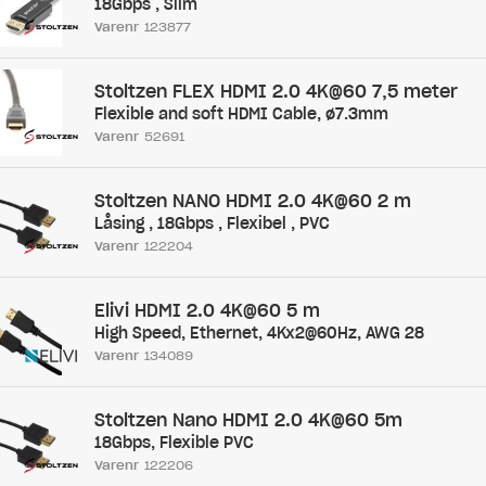
18Gbps , Slim
Varenr
123877
Stoltzen FLEX HDMI 2.0 4K@60 7,5 meter
Flexible and soft HDMI Cable, ø7.3mm
Varenr
52691
Stoltzen NANO HDMI 2.0 4K@60 2 m
Låsing , 18Gbps , Flexibel , PVC
Varenr
122204
Elivi HDMI 2.0 4K@60 5 m
High Speed, Ethernet, 4Kx2@60Hz, AWG 28
Varenr
134089
Stoltzen Nano HDMI 2.0 4K@60 5m
18Gbps, Flexible PVC
Varenr
122206