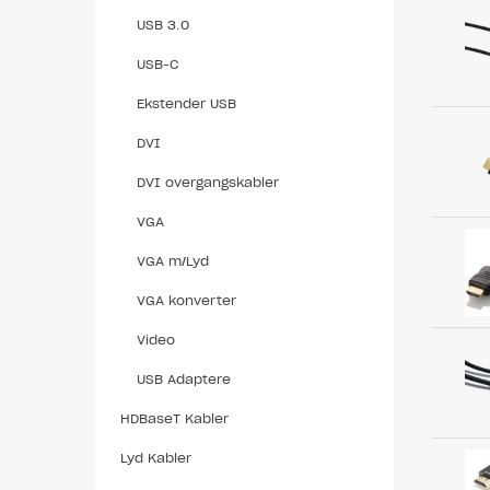
USB 3.0
USB-C
Ekstender USB
DVI
DVI overgangskabler
VGA
VGA m/Lyd
VGA konverter
Video
USB Adaptere
HDBaseT Kabler
Lyd Kabler