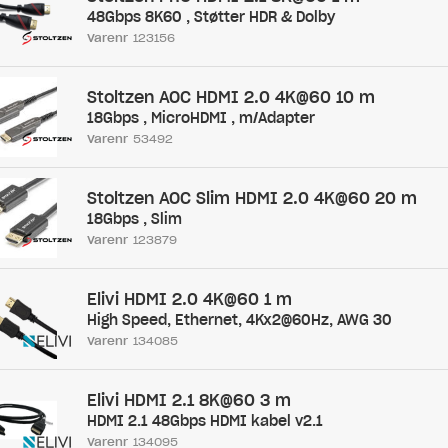
48Gbps 8K60 , Støtter HDR & Dolby
Varenr
123156
Stoltzen AOC HDMI 2.0 4K@60 10 m
18Gbps , MicroHDMI , m/Adapter
Varenr
53492
Stoltzen AOC Slim HDMI 2.0 4K@60 20 m
18Gbps , Slim
Varenr
123879
Elivi HDMI 2.0 4K@60 1 m
High Speed, Ethernet, 4Kx2@60Hz, AWG 30
Varenr
134085
Elivi HDMI 2.1 8K@60 3 m
HDMI 2.1 48Gbps HDMI kabel v2.1
Varenr
134095