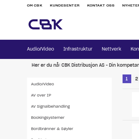
OM CBK
KUNDESENTER
KONTAKT OSS
NYHETE
Audio/Video
Infrastruktur
Nettverk
Kon
Her er du nå:
CBK Distribusjon AS - Din kompeta
1
2
Audio/Video
AV over IP
AV Signalbehandling
Bookingsystemer
Bordbrønner & Søyler