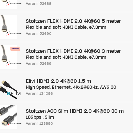
Varenr
52688
Stoltzen FLEX HDMI 2.0 4K@60 5 meter
Flexible and soft HDMI Cable, ø7.3mm
Varenr
52690
Stoltzen FLEX HDMI 2.0 4K@60 3 meter
Flexible and soft HDMI Cable, ø7.3mm
Varenr
52689
Elivi HDMI 2.0 4K@60 1,5 m
High Speed, Ethernet, 4Kx2@60Hz, AWG 30
Varenr
134086
Stoltzen AOC Slim HDMI 2.0 4K@60 30 m
18Gbps , Slim
Varenr
123880