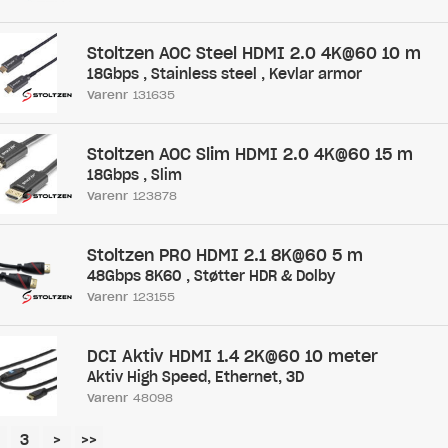
Stoltzen AOC Steel HDMI 2.0 4K@60 10 m
18Gbps , Stainless steel , Kevlar armor
Varenr
131635
Stoltzen AOC Slim HDMI 2.0 4K@60 15 m
18Gbps , Slim
Varenr
123878
Stoltzen PRO HDMI 2.1 8K@60 5 m
48Gbps 8K60 , Støtter HDR & Dolby
Varenr
123155
DCI Aktiv HDMI 1.4 2K@60 10 meter
Aktiv High Speed, Ethernet, 3D
Varenr
48098
3
>
>>