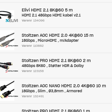
Elivi HDMI 2.1 8K@60 5 m
HDMI 2.1 48Gbps HDMI kabel v2.1
Varenr
134096
Stoltzen AOC HDMI 2.0 4K@60 15 m
18Gbps , MicroHDMI , m/Adapter
Varenr
110882
Stoltzen PRO HDMI 2.1 8K@60 2 m
48Gbps 8K60 , Støtter HDR & Dolby
Varenr
123158
Stoltzen AOC NANO HDMI 2.0 4K@60 10 m
18Gbps , Slim , Ø3,8mm , Armored
Varenr
132491
Stoltzen PRO HDMI 2.1 8K@60 1 m