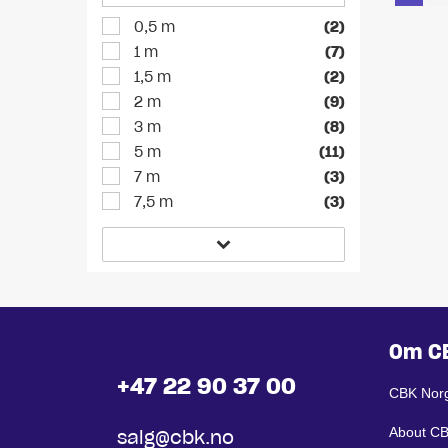
0,5 m
(2)
1 m
(7)
1,5 m
(2)
2 m
(9)
3 m
(8)
5 m
(11)
7 m
(3)
7,5 m
(3)
Om C
+47 22 90 37 00
CBK Nor
About C
salg@cbk.no