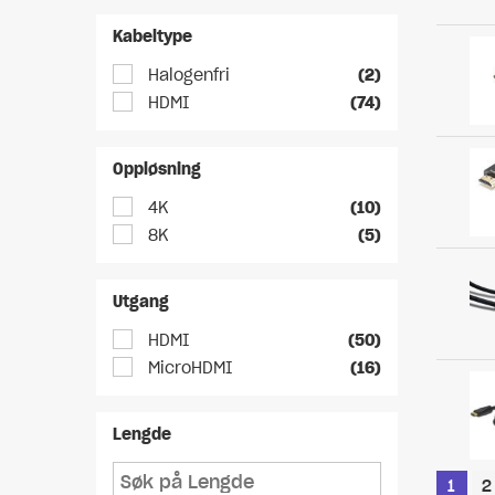
Kabeltype
Halogenfri
(2)
HDMI
(74)
Oppløsning
4K
(10)
8K
(5)
Utgang
HDMI
(50)
MicroHDMI
(16)
Lengde
1
2