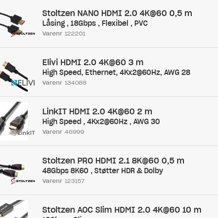
Stoltzen NANO HDMI 2.0 4K@60 0,5 m
Låsing , 18Gbps , Flexibel , PVC
Varenr
122201
Elivi HDMI 2.0 4K@60 3 m
High Speed, Ethernet, 4Kx2@60Hz, AWG 28
Varenr
134088
LinkIT HDMI 2.0 4K@60 2 m
High Speed , 4Kx2@60Hz , AWG 30
Varenr
46999
Stoltzen PRO HDMI 2.1 8K@60 0,5 m
48Gbps 8K60 , Støtter HDR & Dolby
Varenr
123157
Stoltzen AOC Slim HDMI 2.0 4K@60 10 m