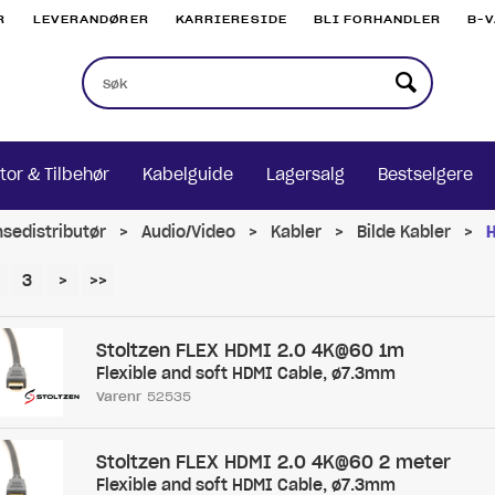
R
LEVERANDØRER
KARRIERESIDE
BLI FORHANDLER
B-
tor & Tilbehør
Kabelguide
Lagersalg
Bestselgere
nsedistributør
>
Audio/Video
>
Kabler
>
Bilde Kabler
>
3
>
>>
Stoltzen FLEX HDMI 2.0 4K@60 1m
Flexible and soft HDMI Cable, ø7.3mm
Varenr
52535
Stoltzen FLEX HDMI 2.0 4K@60 2 meter
Flexible and soft HDMI Cable, ø7.3mm