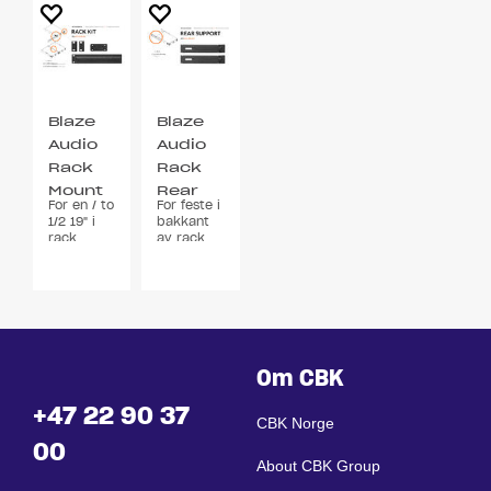
Blaze
Blaze
Audio
Audio
Rack
Rack
Mount
Rear
For en / to
For feste i
Kit
Support
1/2 19" i
bakkant
Half-
Kit
rack
av rack
Rack
Om CBK
+47 22 90 37
CBK Norge
00
About CBK Group