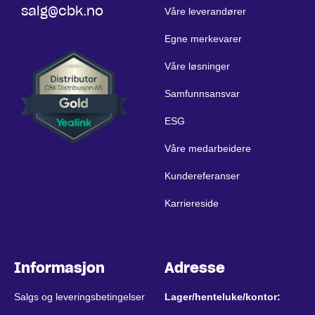
salg@cbk.no
Våre leverandører
Egne merkevarer
Våre løsninger
Samfunnsansvar
ESG
Våre medarbeidere
Kundereferanser
Karriereside
Informasjon
Adresse
Salgs og leveringsbetingelser
Lager/henteluke/kontor: