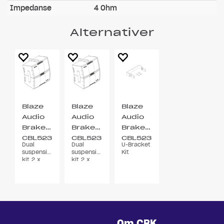
Impedanse
4 Ohm
Alternativer
Blaze
Blaze
Blaze
Audio
Audio
Audio
Brakett
Brakett
Brakett
CBL523
CBL523
CBL523
Dual
Dual
U-Bracket
Hvit
Svart
Hvit
suspension
suspension
Kit
kit 2 x
kit 2 x
CBL 523
CBL 523
Om CBK