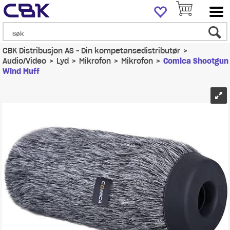
CBK Distribusjon AS - Din kompetansedistributør
>
Audio/Video
>
Lyd
>
Mikrofon
>
Mikrofon
>
Comica Shootgun
Wind Muff