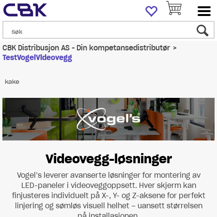
CBK Distribusjon AS - Din kompetansedistributør
>
TestVogelVideovegg
kake
Videovegg-løsninger
Vogel’s leverer avanserte løsninger for montering av
LED-paneler i videoveggoppsett. Hver skjerm kan
finjusteres individuelt på X-, Y- og Z-aksene for perfekt
linjering og sømløs visuell helhet – uansett størrelsen
på installasjonen.