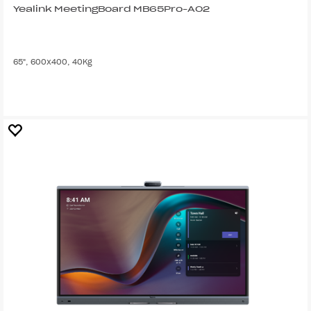
Yealink MeetingBoard MB65Pro-A02
65", 600x400, 40Kg