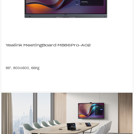
Yealink MeetingBoard MB86Pro-A02
86", 800x600, 66Kg