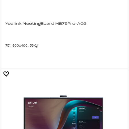
Yealink MeetingBoard MB75Pro-A02
75", 800x400, 53Kg