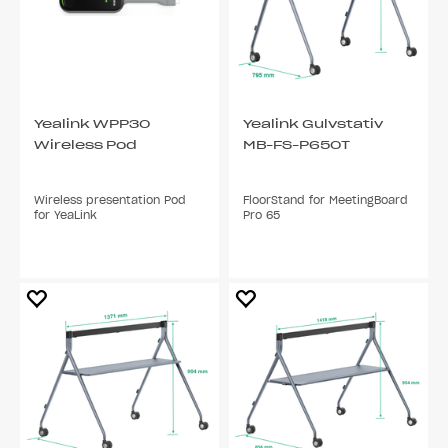
Yealink WPP30
Yealink Gulvstativ
Wireless Pod
MB-FS-P650T
Wireless presentation Pod
FloorStand for MeetingBoard
for YeaLink
Pro 65