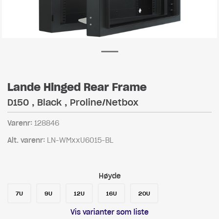
Lande Hinged Rear Frame
D150 , Black , Proline/Netbox
Varenr:
128846
Alt. varenr:
LN-WMxxU6015-BL
Høyde
7U
9U
12U
16U
20U
Vis varianter som liste