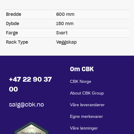
Bredde
600 mm
Dybde
150 mm
Farge
Svart
Rack Type
Veggskap
Om CBK
+47 22 90 37
CBK Norge
00
About CBK Group
salg@cbk.no
Våre leverandører
Egne merkevarer
Våre løsninger