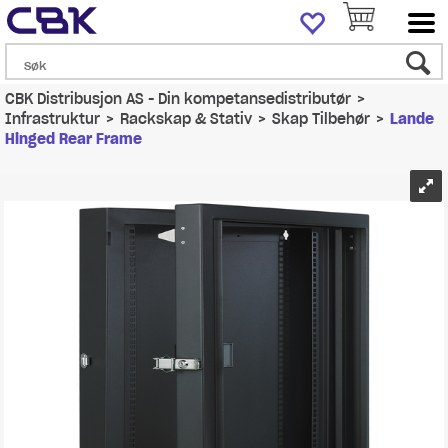
CBK Distribusjon AS - Din kompetansedistributør
>
Infrastruktur
>
Rackskap & Stativ
>
Skap Tilbehør
>
Lande
Hinged Rear Frame