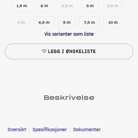
1,5 m
2 m
2,5 m
3 m
3,5 m
4 m
4,5 m
5 m
7,5 m
10 m
Vis varianter som liste
LEGG I ØNSKELISTE
Beskrivelse
Oversikt
Spesifikasjoner
Dokumenter