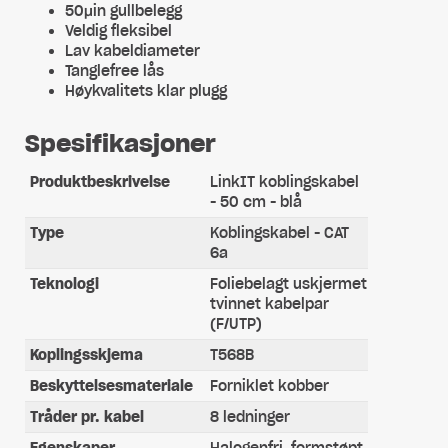
50μin gullbelegg
Veldig fleksibel
Lav kabeldiameter
Tanglefree lås
Høykvalitets klar plugg
Spesifikasjoner
Produktbeskrivelse
LinkIT koblingskabel
- 50 cm - blå
Type
Koblingskabel - CAT
6a
Teknologi
Foliebelagt uskjermet
tvinnet kabelpar
(F/UTP)
Koplingsskjema
T568B
Beskyttelsesmateriale
Forniklet kobber
Tråder pr. kabel
8 ledninger
Egenskaper
Halogenfri, formstøpt,