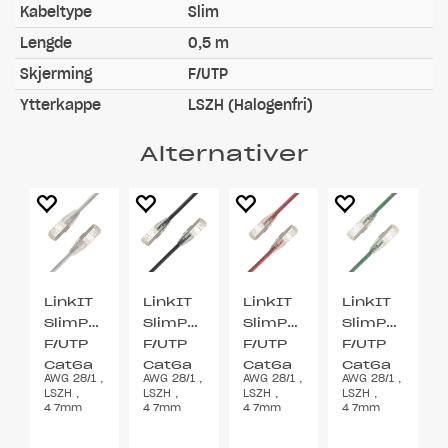
Kabeltype
Slim
Lengde
0,5 m
Skjerming
F/UTP
Ytterkappe
LSZH (Halogenfri)
Alternativer
LinkIT
LinkIT
LinkIT
LinkIT
SlimPatch
SlimPatch
SlimPatch
SlimPatch
F/UTP
F/UTP
F/UTP
F/UTP
Cat6a
Cat6a
Cat6a
Cat6a
AWG 28/1 ,
AWG 28/1 ,
AWG 28/1 ,
AWG 28/1 ,
grå
svart
rød
grønn
LSZH ,
LSZH ,
LSZH ,
LSZH ,
0.5m
0.5m
0.5m
0.5m
4.7mm
4.7mm
4.7mm
4.7mm