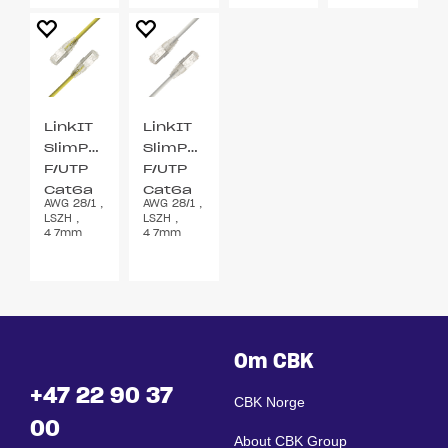
LinkIT
LinkIT
SlimPatch
SlimPatch
F/UTP
F/UTP
Cat6a
Cat6a
AWG 28/1 ,
AWG 28/1 ,
gul
hvit
LSZH ,
LSZH ,
0.5m
0.5m
4.7mm
4.7mm
Om CBK
+47 22 90 37
CBK Norge
00
About CBK Group