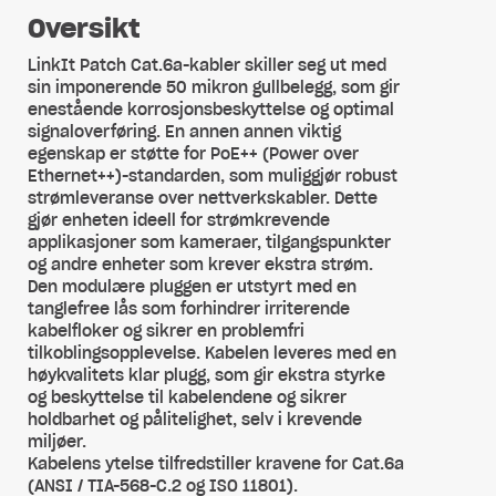
Oversikt
LinkIt Patch Cat.6a-kabler skiller seg ut med
sin imponerende 50 mikron gullbelegg, som gir
enestående korrosjonsbeskyttelse og optimal
signaloverføring. En annen annen viktig
egenskap er støtte for PoE++ (Power over
Ethernet++)-standarden, som muliggjør robust
strømleveranse over nettverkskabler. Dette
gjør enheten ideell for strømkrevende
applikasjoner som kameraer, tilgangspunkter
og andre enheter som krever ekstra strøm.
Den modulære pluggen er utstyrt med en
tanglefree lås som forhindrer irriterende
kabelfloker og sikrer en problemfri
tilkoblingsopplevelse. Kabelen leveres med en
høykvalitets klar plugg, som gir ekstra styrke
og beskyttelse til kabelendene og sikrer
holdbarhet og pålitelighet, selv i krevende
miljøer.
Kabelens ytelse tilfredstiller kravene for Cat.6a
(ANSI / TIA-568-C.2 og ISO 11801).