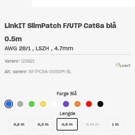
LinkIT SlimPatch F/UTP Cat6a blå
0.5m
AWG 28/1 , LSZH , 4.7mm
Varenr:
115821
Alt. varenr:
SFTPC6A-0050M-BL
Farge
Blå
Lengde
0,2 m
0,3 m
0,5 m
0,75 m
1 m