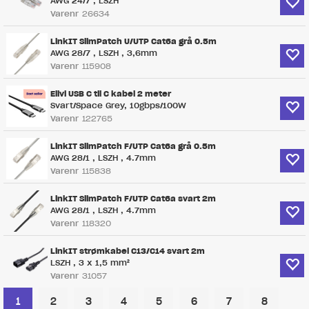
AWG 24/7 , LSZH
Varenr
26634
LinkIT SlimPatch U/UTP Cat6a grå 0.5m
AWG 28/7 , LSZH , 3,6mm
Varenr
115908
Elivi USB C til C kabel 2 meter
Svart/Space Grey, 10gbps/100W
Varenr
122765
LinkIT SlimPatch F/UTP Cat6a grå 0.5m
AWG 28/1 , LSZH , 4.7mm
Varenr
115838
LinkIT SlimPatch F/UTP Cat6a svart 2m
AWG 28/1 , LSZH , 4.7mm
Varenr
118320
LinkIT strømkabel C13/C14 svart 2m
LSZH , 3 x 1,5 mm²
Varenr
31057
1
2
3
4
5
6
7
8