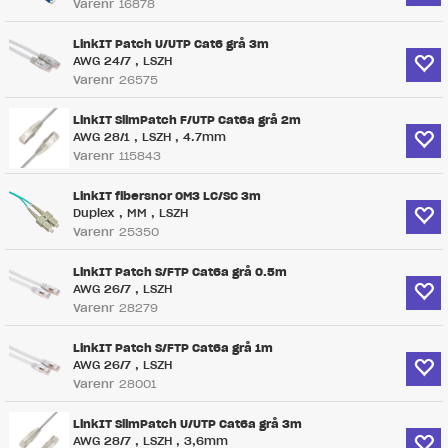
Varenr
16878
LinkIT Patch U/UTP Cat6 grå 3m
AWG 24/7 , LSZH
Varenr
26575
LinkIT SlimPatch F/UTP Cat6a grå 2m
AWG 28/1 , LSZH , 4.7mm
Varenr
115843
LinkIT fibersnor OM3 LC/SC 3m
Duplex , MM , LSZH
Varenr
25350
LinkIT Patch S/FTP Cat6a grå 0.5m
AWG 26/7 , LSZH
Varenr
28279
LinkIT Patch S/FTP Cat6a grå 1m
AWG 26/7 , LSZH
Varenr
28001
LinkIT SlimPatch U/UTP Cat6a grå 3m
AWG 28/7 , LSZH , 3,6mm