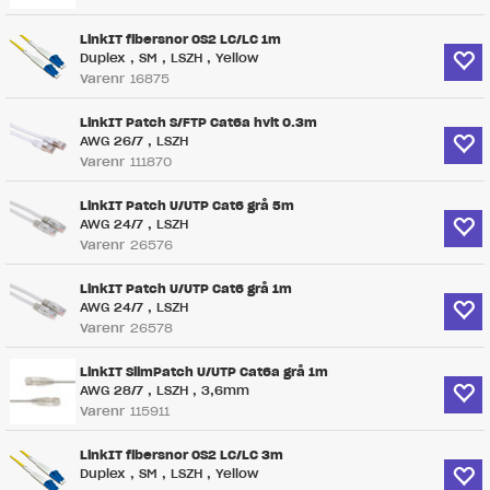
LinkIT fibersnor OS2 LC/LC 1m
Duplex , SM , LSZH , Yellow
Varenr
16875
LinkIT Patch S/FTP Cat6a hvit 0.3m
AWG 26/7 , LSZH
Varenr
111870
LinkIT Patch U/UTP Cat6 grå 5m
AWG 24/7 , LSZH
Varenr
26576
LinkIT Patch U/UTP Cat6 grå 1m
AWG 24/7 , LSZH
Varenr
26578
LinkIT SlimPatch U/UTP Cat6a grå 1m
AWG 28/7 , LSZH , 3,6mm
Varenr
115911
LinkIT fibersnor OS2 LC/LC 3m
Duplex , SM , LSZH , Yellow