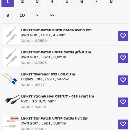
1
2
3
4
5
6
7
8
9
10
>
>>
LinkIT SlimPatch F/UTP Cat6a hvit 0.2m
AWG 28/1 , LSZH , 4.7mm
Varenr
115850
LinkIT SlimPatch U/UTP Cat6a grå 0.2m
AWG 28/7 , LSZH , 3,6mm
Varenr
115906
LinkIT fibersnor OS2 LC/LC 2m
Duplex , SM , LSZH , Yellow
Varenr
16877
LinkIT strømkabel CEE 7/7 - C13 svart 1m
PVC , 3 x 0,75 mm²
Varenr
50923
LinkIT SlimPatch U/UTP Cat6a hvit 2m
AWG 28/7 , LSZH , 3,6mm
Varenr
115927