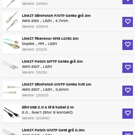
Varenr
115914
LinkIT SlimPatch F/UTP Cat6a grå 3m
AWG 28/1 , LSZH , 4.7mm
Varenr
115844
LinkIT fibersnor OM3 LC/SC 2m
Duplex , MM , LSZH
Varenr
20126
LinkIT Patch S/FTP Cat6a grå 2m
AWG 26/7 , LSZH
Varenr
28281
LinkIT SlimPatch U/UTP Cat6a hvit 1m
AWG 28/7 , LSZH , 3,6mm
Varenr
115925
Elivi USB 2.0 A til B kabel 2 m
2.0 , Svart (Stor B kontakt)
Varenr
123890
LinkIT Patch U/UTP Cat6 grå 0.3m