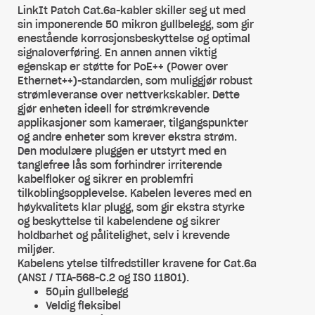
LinkIt Patch Cat.6a-kabler skiller seg ut med
sin imponerende 50 mikron gullbelegg, som gir
enestående korrosjonsbeskyttelse og optimal
signaloverføring. En annen annen viktig
egenskap er støtte for PoE++ (Power over
Ethernet++)-standarden, som muliggjør robust
strømleveranse over nettverkskabler. Dette
gjør enheten ideell for strømkrevende
applikasjoner som kameraer, tilgangspunkter
og andre enheter som krever ekstra strøm.
Den modulære pluggen er utstyrt med en
tanglefree lås som forhindrer irriterende
kabelfloker og sikrer en problemfri
tilkoblingsopplevelse. Kabelen leveres med en
høykvalitets klar plugg, som gir ekstra styrke
og beskyttelse til kabelendene og sikrer
holdbarhet og pålitelighet, selv i krevende
miljøer.
Kabelens ytelse tilfredstiller kravene for Cat.6a
(ANSI / TIA-568-C.2 og ISO 11801).
50μin gullbelegg
Veldig fleksibel