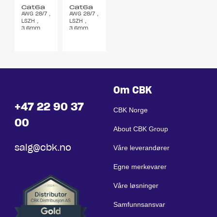
Cat6a
Cat6a
AWG 28/7 ,
AWG 28/7 ,
rød 3m
grønn
LSZH ,
LSZH ,
3m
3,6mm
3,6mm
Om CBK
+47 22 90 37
CBK Norge
00
About CBK Group
salg@cbk.no
Våre leverandører
Egne merkevarer
Våre løsninger
Samfunnsansvar