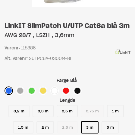
LinkIT SlimPatch U/UTP Cat6a blå 3m
AWG 28/7 , LSZH , 3,6mm
Varenr:
115886
Alt. varenr:
SUTPC6A-0300M-BL
Farge
Blå
Lengde
0,2 m
0,3 m
0,5 m
0,75 m
1 m
1,5 m
2 m
2,5 m
3 m
5 m