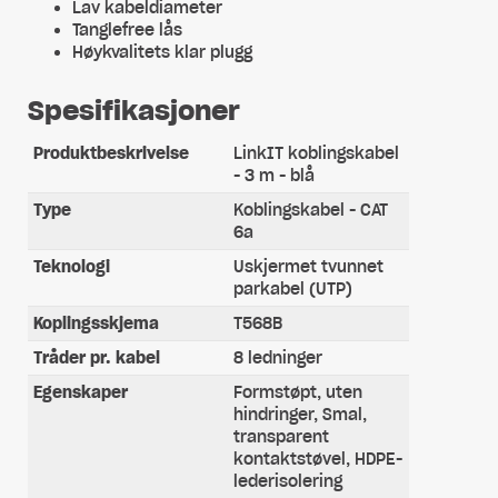
Lav kabeldiameter
Tanglefree lås
Høykvalitets klar plugg
Spesifikasjoner
Produktbeskrivelse
LinkIT koblingskabel
- 3 m - blå
Type
Koblingskabel - CAT
6a
Teknologi
Uskjermet tvunnet
parkabel (UTP)
Koplingsskjema
T568B
Tråder pr. kabel
8 ledninger
Egenskaper
Formstøpt, uten
hindringer, Smal,
transparent
kontaktstøvel, HDPE-
lederisolering