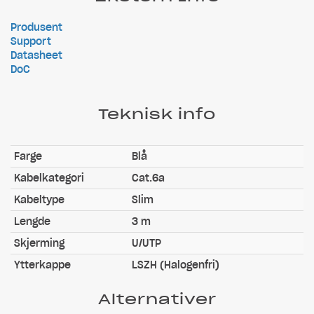
Produsent
Support
Datasheet
DoC
Teknisk info
Farge
Blå
Kabelkategori
Cat.6a
Kabeltype
Slim
Lengde
3 m
Skjerming
U/UTP
Ytterkappe
LSZH (Halogenfri)
Alternativer