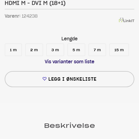
HDMI M - DVI M (18+1)
Varenr:
124238
Lengde
1 m
2 m
3 m
5 m
7 m
15 m
Vis varianter som liste
LEGG I ØNSKELISTE
Beskrivelse