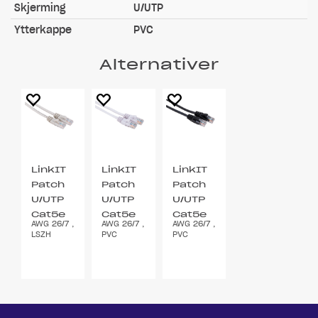
Skjerming
U/UTP
Ytterkappe
PVC
Alternativer
LinkIT
LinkIT
LinkIT
Patch
Patch
Patch
U/UTP
U/UTP
U/UTP
Cat5e
Cat5e
Cat5e
AWG 26/7 ,
AWG 26/7 ,
AWG 26/7 ,
grå 2m
hvit 2m
svart
LSZH
PVC
PVC
2m