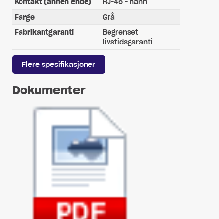
Kontakt (annen ende)
RJ-45 - hann
Farge
Grå
Fabrikantgaranti
Begrenset
livstidsgaranti
Flere spesifikasjoner
Dokumenter