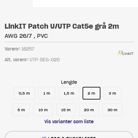
LinkIT Patch U/UTP Cat5e grå 2m
AWG 26/7 , PVC
Varenr:
16257
Alt. varenr:
UTP-5EG-020
Lengde
0,5 m
1 m
1,5 m
2 m
3 m
5 m
10 m
15 m
20 m
30 m
Vis varianter som liste