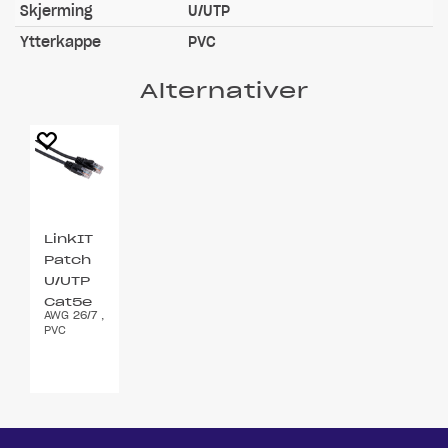
Skjerming
U/UTP
Ytterkappe
PVC
Alternativer
LinkIT
Patch
U/UTP
Cat5e
AWG 26/7 ,
svart
PVC
10m