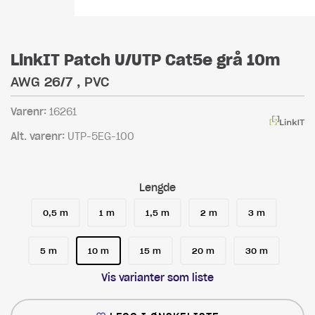
LinkIT Patch U/UTP Cat5e grå 10m
AWG 26/7 , PVC
Varenr:
16261
Alt. varenr:
UTP-5EG-100
Lengde
0,5 m
1 m
1,5 m
2 m
3 m
5 m
10 m
15 m
20 m
30 m
Vis varianter som liste