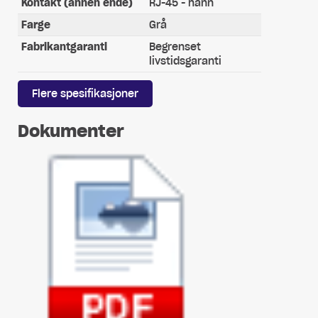
Kontakt (annen ende)
RJ-45 - hann
Farge
Grå
Fabrikantgaranti
Begrenset
livstidsgaranti
Flere spesifikasjoner
Dokumenter