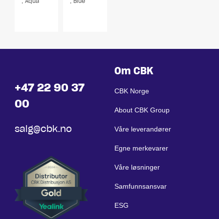
, Aqua
, Blue
Om CBK
+47 22 90 37
CBK Norge
00
About CBK Group
salg@cbk.no
Våre leverandører
Egne merkevarer
Våre løsninger
Samfunnsansvar
ESG