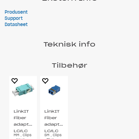
Produsent
Support
Datasheet
Teknisk info
Tilbehør
LinkIT
LinkIT
Fiber
Fiber
adapter
adapter
LC/LC
LC/LC
MM , Clips
SM , Clips
Duplex
Duplex