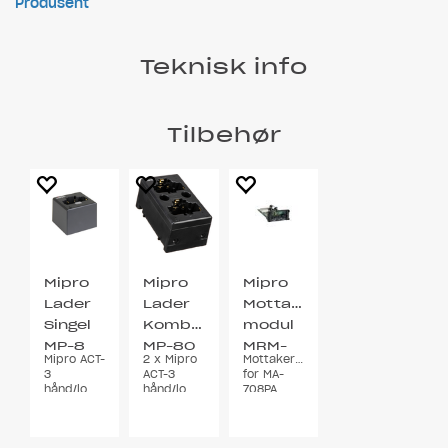
Produsent
Teknisk info
Tilbehør
Mipro
Mipro
Mipro
Lader
Lader
Mottaker
Singel
Kombinert
modul
MP-8
MP-80
MRM-
Mipro ACT-
2 x Mipro
Mottakermodul
58
3
ACT-3
for MA-
5.8GHz
hånd/lomme
hånd/lomme
708PA
Mikrofon
Mikrofon
høyttaler