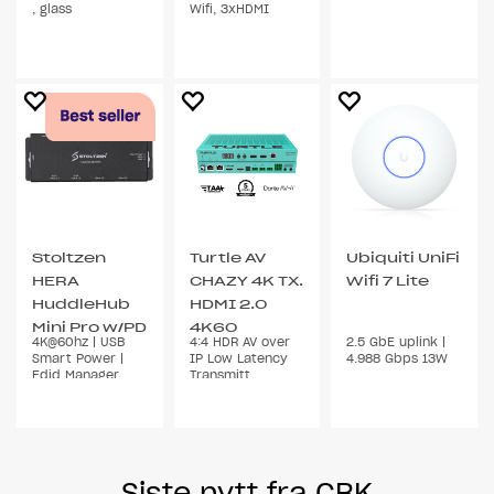
, glass
Wifi, 3xHDMI
Stoltzen
Turtle AV
Ubiquiti UniFi
HERA
CHAZY 4K TX.
Wifi 7 Lite
HuddleHub
HDMI 2.0
Mini Pro w/PD
4K60
4K@60hz | USB
4:4 HDR AV over
2.5 GbE uplink |
in
Smart Power |
IP Low Latency
4.988 Gbps 13W
Edid Manager
Transmitt
Siste nytt fra CBK