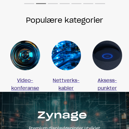
Populære kategorier
Video-
Nettverks-
Aksess-
konferanse
kabler
punkter
Zynage
Premium displayløsninger utviklet