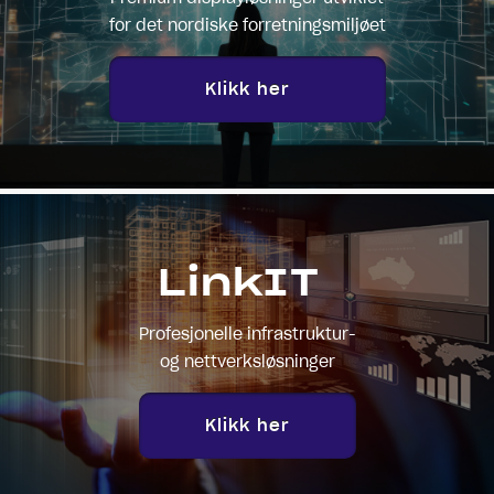
for det nordiske forretningsmiljøet
Klikk her
LinkIT
Profesjonelle infrastruktur-
og nettverksløsninger
Klikk her