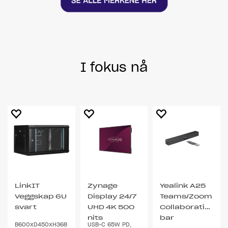
I fokus nå
LinkIT
Zynage
Yealink A25
Veggskap 6U
Display 24/7
Teams/Zoom
svart
UHD 4K 500
Collaboration
nits
bar
B600xD450xH368
USB-C 65W PD,