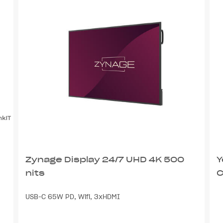
Zynage Display 24/7 UHD 4K 500
Y
nits
C
USB-C 65W PD, Wifi, 3xHDMI