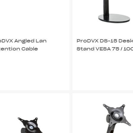
oDVX Angled Lan
ProDVX DS-15 Des
tention Cable
Stand VESA 75 / 10