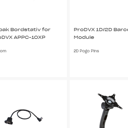
bak Bordstativ for
ProDVX 1D/2D Bar
oDVX APPC-10XP
Module
tom
2D Pogo Pins