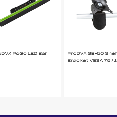
oDVX PoGo LED Bar
ProDVX SB-50 Shel
Bracket VESA 75 / 