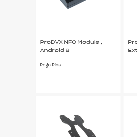
ProDVX NFC Module ,
Pr
Android 8
Ex
Pogo Pins