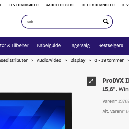
R
LEVERANDØRER
KARRIERESIDE
BLI FORHANDLER
B-
tor & Tilbehør
Kabelguide
Lagersalg
Bestselgere
nsedistributør
>
Audio/Video
>
Display
>
0 - 19 tommer
ProDVX I
15,6". Wi
Varenr:
1378
Alt. varenr:
6