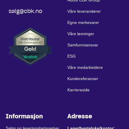
About CBK Group
salg@cbk.no
Våre leverandører
Egne merkevarer
Våre løsninger
Samfunnsansvar
ESG
Våre medarbeidere
Kundereferanser
Karriereside
Informasjon
Adresse
Salgs og leveringsbetingelser
Lager/henteluke/kontor: