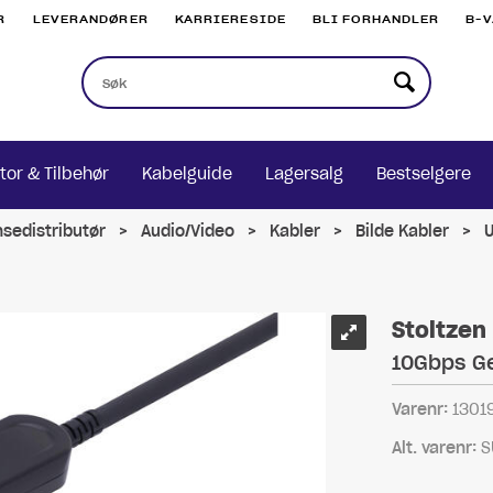
R
LEVERANDØRER
KARRIERESIDE
BLI FORHANDLER
B-
tor & Tilbehør
Kabelguide
Lagersalg
Bestselgere
nsedistributør
>
Audio/Video
>
Kabler
>
Bilde Kabler
>
U
Stoltzen
10Gbps Ge
Varenr:
1301
Alt. varenr:
S