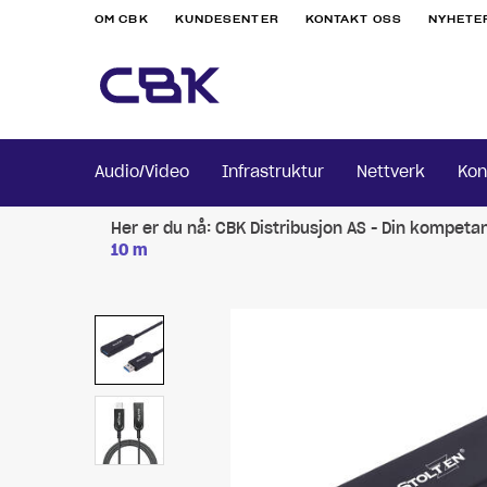
OM CBK
KUNDESENTER
KONTAKT OSS
NYHETE
Audio/Video
Infrastruktur
Nettverk
Kon
Her er du nå:
CBK Distribusjon AS - Din kompeta
10 m