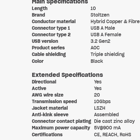
Main Specifications
Length
10
Brand
Stoltzen
Conductor material
Hybrid Copper & Fibre
Connector type 1
USB A Male
Connector type 2
USB A Female
USB version
3.2 Gen2
Product series
AOC
Cable shielding
Triple shielding
Color
Black
Extended Specifications
Directional
Yes
Active
Yes
AWG wire size
20
Transmission speed
10Gbps
Jacket material
LSZH
Anti-kink sleeve
Assembled
Connector contact plating
Die cast zinc alloy
Maximum power capacity
5V@900 mA
Certifications
CE, REACH, RoHS