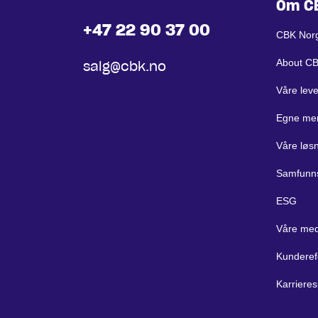
Om C
+47 22 90 37 00
CBK Nor
About C
salg@cbk.no
Våre lev
Egne me
Våre løs
Samfunn
ESG
Våre med
Kunderef
Karrieres