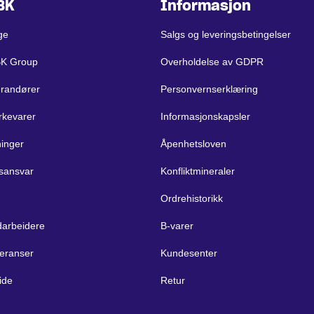
BK
Informasjon
ge
Salgs og leveringsbetingelser
BK Group
Overholdelse av GDPR
erandører
Personvernserklæring
rkevarer
Informasjonskapsler
ninger
Åpenhetsloven
sansvar
Konfliktmineraler
Ordrehistorikk
arbeidere
B-varer
eranser
Kundesenter
ide
Retur