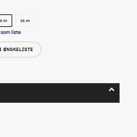
10 m
15 m
 som liste
I ØNSKELISTE