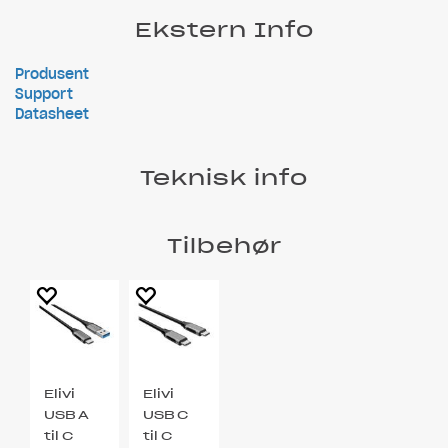
Ekstern Info
Produsent
Support
Datasheet
Teknisk info
Tilbehør
Elivi
Elivi
USB A
USB C
til C
til C