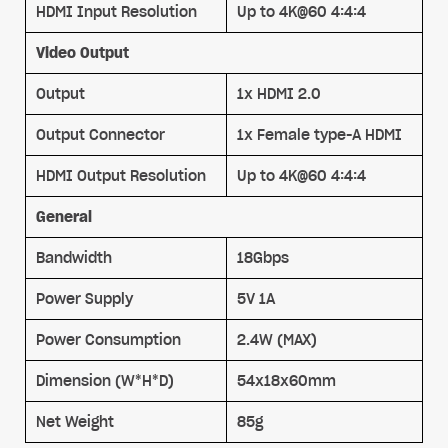
HDMI Input Resolution
Up to 4K@60 4:4:4
Video Output
Output
1x HDMI 2.0
Output Connector
1x Female type-A HDMI
HDMI Output Resolution
Up to 4K@60 4:4:4
General
Bandwidth
18Gbps
Power Supply
5V 1A
Power Consumption
2.4W (MAX)
Dimension (W*H*D)
54x18x60mm
Net Weight
85g