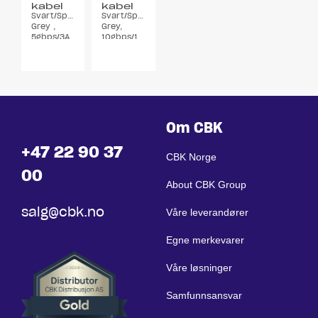
kabel
kabel
Svart/Space
Svart/Space
0,2
0,3
Grey ,
Grey,
meter
meter
5gbps/3A
10gbps/100W
Om CBK
+47 22 90 37
CBK Norge
00
About CBK Group
salg@cbk.no
Våre leverandører
Egne merkevarer
Våre løsninger
Samfunnsansvar