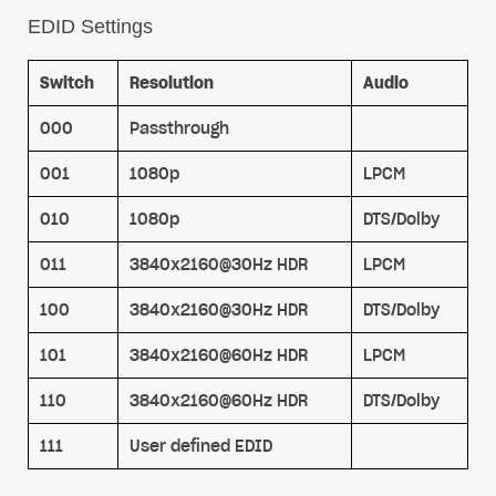
EDID Settings
Switch
Resolution
Audio
000
Passthrough
001
1080p
LPCM
010
1080p
DTS/Dolby
011
3840x2160@30Hz HDR
LPCM
100
3840x2160@30Hz HDR
DTS/Dolby
101
3840x2160@60Hz HDR
LPCM
110
3840x2160@60Hz HDR
DTS/Dolby
111
User defined EDID