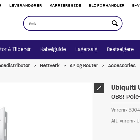
R
LEVERANDØRER
KARRIERESIDE
BLI FORHANDLER
B-
tor & Tilbehør
Kabelguide
Lagersalg
Bestselgere
nsedistributør
>
Nettverk
>
AP og Router
>
Accessories
Ubiquiti
OBS! Pole
Varenr:
530
Alt. varenr:
U