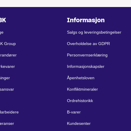
BK
Informasjon
ge
Salgs og leveringsbetingelser
BK Group
Overholdelse av GDPR
erandører
Personvernserklæring
rkevarer
Informasjonskapsler
ninger
Åpenhetsloven
sansvar
Konfliktmineraler
Ordrehistorikk
arbeidere
B-varer
eranser
Kundesenter