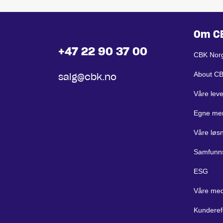
Om C
+47 22 90 37 00
CBK Nor
About C
salg@cbk.no
Våre lev
Egne me
Våre løs
Samfunn
ESG
Våre med
Kunderef