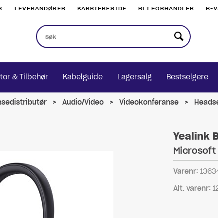
R
LEVERANDØRER
KARRIERESIDE
BLI FORHANDLER
B-
tor & Tilbehør
Kabelguide
Lagersalg
Bestselgere
nsedistributør
>
Audio/Video
>
Videokonferanse
>
Heads
Yealink 
Microsoft
Varenr:
1363
Alt. varenr:
1