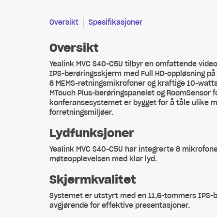
Oversikt
Spesifikasjoner
Oversikt
Yealink MVC S40-C5U tilbyr en omfattende vide
IPS-berøringsskjerm med Full HD-oppløsning på 1
8 MEMS-retningsmikrofoner og kraftige 10-watts
MTouch Plus-berøringspanelet og RoomSensor f
konferansesystemet er bygget for å tåle ulike mil
forretningsmiljøer.
Lydfunksjoner
Yealink MVC S40-C5U har integrerte 8 mikrofoner
møteopplevelsen med klar lyd.
Skjermkvalitet
Systemet er utstyrt med en 11,6-tommers IPS-b
avgjørende for effektive presentasjoner.