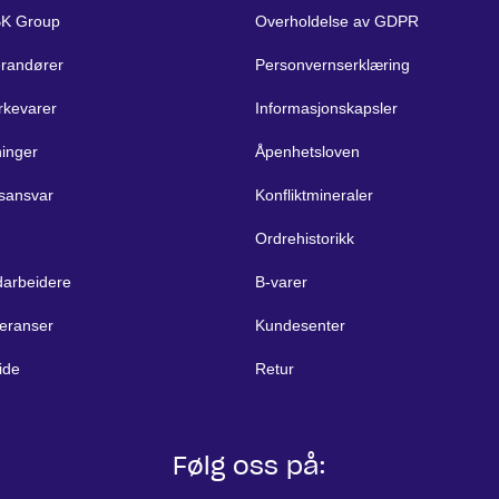
BK Group
Overholdelse av GDPR
erandører
Personvernserklæring
rkevarer
Informasjonskapsler
ninger
Åpenhetsloven
sansvar
Konfliktmineraler
Ordrehistorikk
arbeidere
B-varer
eranser
Kundesenter
ide
Retur
Følg oss på: