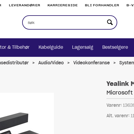
R
LEVERANDØRER
KARRIERESIDE
BLI FORHANDLER
B-
tor & Tilbehør
Kabelguide
Lagersalg
Bestselgere
nsedistributør
>
Audio/Video
>
Videokonferanse
>
Syste
Yealink
Microsof
Varenr:
1363
Alt. varenr:
1