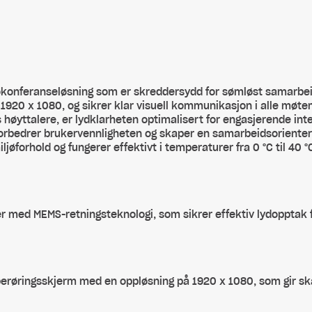
okonferanseløsning som er skreddersydd for sømløst samarbe
920 x 1080, og sikrer klar visuell kommunikasjon i alle møtem
 høyttalere, er lydklarheten optimalisert for engasjerende in
orbedrer brukervennligheten og skaper en samarbeidsoriente
jøforhold og fungerer effektivt i temperaturer fra 0 °C til 40 °
 med MEMS-retningsteknologi, som sikrer effektiv lydopptak fr
erøringsskjerm med en oppløsning på 1920 x 1080, som gir sk