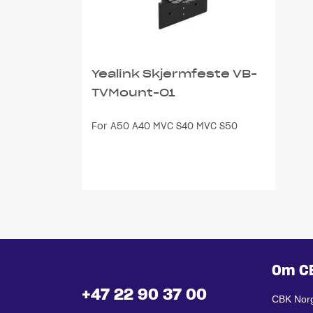
Yealink Skjermfeste VB-
TVMount-01
For A50 A40 MVC S40 MVC S50
Om C
+47 22 90 37 00
CBK Nor