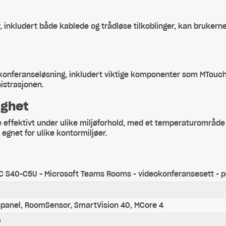
r, inkludert både kablede og trådløse tilkoblinger, kan brukern
konferanseløsning, inkludert viktige komponenter som MTouch
istrasjonen.
ighet
 effektivt under ulike miljøforhold, med et temperaturområde p
gnet for ulike kontormiljøer.
C S40-C5U - Microsoft Teams Rooms - videokonferansesett - 
spanel, RoomSensor, SmartVision 40, MCore 4
0