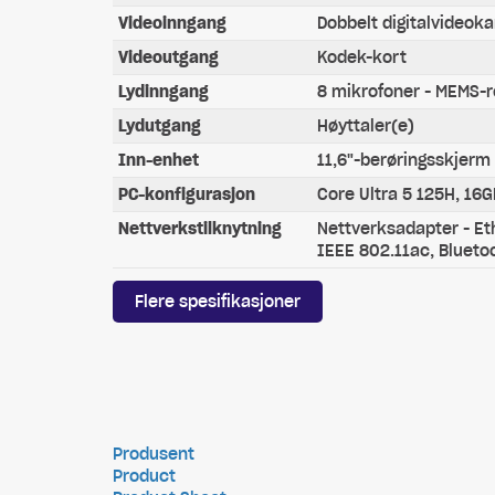
Videoinngang
Dobbelt digitalvideok
Videoutgang
Kodek-kort
Lydinngang
8 mikrofoner - MEMS-
Lydutgang
Høyttaler(e)
Inn-enhet
11,6"-berøringsskjerm 
PC-konfigurasjon
Core Ultra 5 125H, 16
Nettverkstilknytning
Nettverksadapter - Eth
IEEE 802.11ac, Bluetoo
Flere spesifikasjoner
Produsent
Product