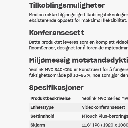
Tilkoblingsmuligheter
Med en rekke tilgjengelige tilkoblingsteknologie
eksisterende oppsett for maksimal fleksibilitet.
Konferansesett
Dette produktet leveres som en komplett video
RoomSensor, designet for å forenkle møteadmin
Miljømessig motstandsdykt
Yealink MVC S40-C5U er konstruert for å fungere
fuktighetsområde på 10–95 %, noe som gjør den e
Spesifikasjoner
Produktbeskrivelse
Yealink MVC Series MV
Enhetstype
Videokonferansesett
Settinnhold
MTouch Plus-berøring
Skjerm
11.6" IPS / 1920 x 108