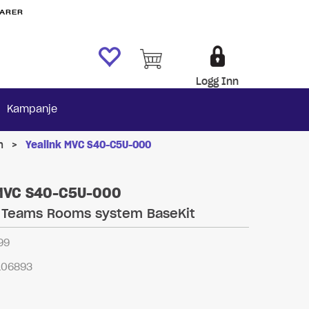
VARER
Logg Inn
Kampanje
m
>
Yealink MVC S40-C5U-000
 MVC S40-C5U-000
t Teams Rooms system BaseKit
99
106893