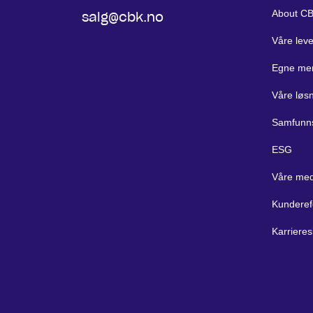
About C
salg@cbk.no
Våre lev
Egne me
Våre løs
Samfunn
ESG
Våre med
Kunderef
Karrieres