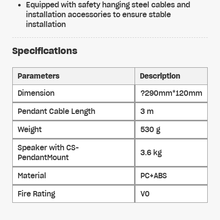
Equipped with safety hanging steel cables and
installation accessories to ensure stable
installation
Specifications
Parameters
Description
Dimension
?290mm*120mm
Pendant Cable Length
3 m
Weight
530 g
Speaker with CS-
3.6 kg
PendantMount
Material
PC+ABS
Fire Rating
V0