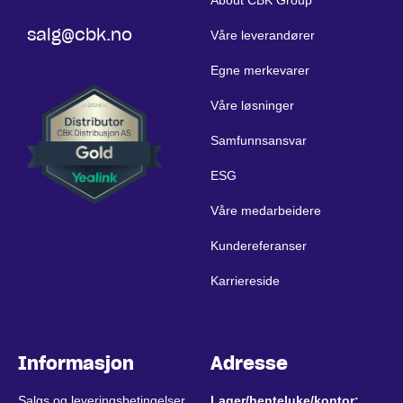
About CBK Group
salg@cbk.no
Våre leverandører
Egne merkevarer
Våre løsninger
Samfunnsansvar
ESG
Våre medarbeidere
Kundereferanser
Karriereside
Informasjon
Adresse
Salgs og leveringsbetingelser
Lager/henteluke/kontor: