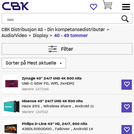
CBK Distribusjon AS - Din kompetansedistributør
>
Audio/Video
>
Display
>
40 - 49 tommer
Filter
Sorter på Mest aktuelle
Zynage 43" 24/7 UHD 4K 500 nits
USB-C 65W PD, Wifi, 3xHDMI
Varenr
137296
Hisense 43" 24/7 UHD 4K 500 nits
Haze 25% , Wireless share , Android 11
Varenr
132512
Philips D-Line 43” HD, 24/7, 600 nits
43BDL5050D/00 , Failover , Android 14