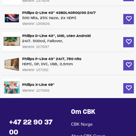
Varenr
137904
Philips Q-Line 43" 43BDL4050Q/00 24/7
500 Nits, 25% Haze, 2x HDMI
Varenr
136826
Philips D-Line 43”, UHD, uten Android
24/7. 500cd, Failover,
Varenr
127697
Philips P-Line 43" 24/7, 750 nits
HDMI, DP, DVI, USB, 3,5mm
Varenr
137192
Philips X-Line 49"
Varenr
127669
Om CBK
+47 22 90 37
CBK Norge
00