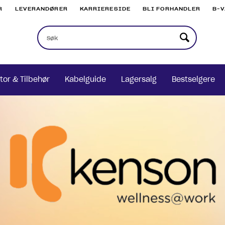
R
LEVERANDØRER
KARRIERESIDE
BLI FORHANDLER
B-
tor & Tilbehør
Kabelguide
Lagersalg
Bestselgere