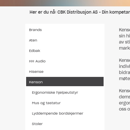
Her er du nå:
CBK Distribusjon AS - Din kompeta
Kenso
Brands
sin h
Aten
av st
marke
Edbak
Kenso
HH Audio
indiv
Hisense
bidra
møter
Kenson
Kenso
Ergonomiske hjelpeutstyr
dems 
ergon
Mus og tastatur
oss 
Lyddempende bordskjermer
Stoler