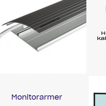
H
ka
Monitorarmer