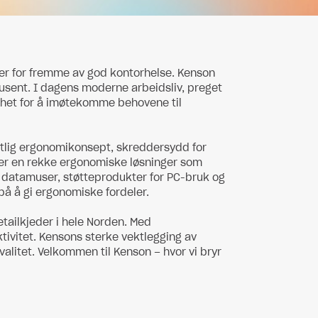
er for fremme av god kontorhelse. Kenson
dusent. I dagens moderne arbeidsliv, preget
somhet for å imøtekomme behovene til
etlig ergonomikonsept, skreddersydd for
der en rekke ergonomiske løsninger som
er datamuser, støtteprodukter for PC-bruk og
på å gi ergonomiske fordeler.
tailkjeder i hele Norden. Med
ivitet. Kensons sterke vektlegging av
alitet. Velkommen til Kenson – hvor vi bryr