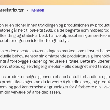
nsedistributør
>
Kenson
n er en pioner innen utviklingen og produksjonen av produkt
istorie går helt tilbake til 1932, da de begynte som møbelpro
illesitting og statisk arbeid, har de tilpasset sin kjernevirk
det for ergonomisk tilrettelagt utstyr.
n er den eneste aktøren i dagens marked som tilbyr et helh
iduelle behov. Kenson sin omfattende produktutvalg innehol
r til å forebygge skader og redusere slitasje. Dette inkluder
om, stoler, og selvfølgelig møbler – alle designet med tanke 
ns produkter selges gjennom et stort antall forhandlere og re
produktløsninger kan du forvente å øke din energi og produkt
omi og god kontorhelse er grunnlaget for å forbedre din livskv
om din velvære på arbeidsplassen.