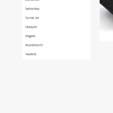
Teltonika
Turtle AV
Ubiquiti
Vogels
WyreStorm
Yealink