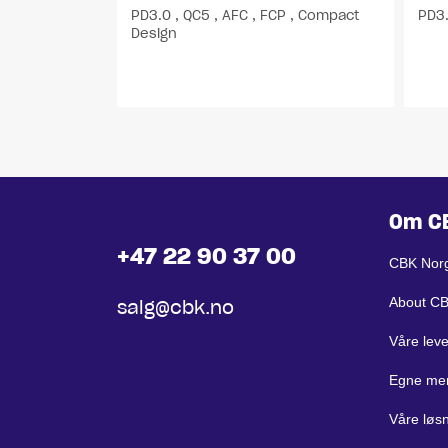
PD3.0 , QC5 , AFC , FCP , Compact
PD3.
Design
Om C
+47 22 90 37 00
CBK Nor
About C
salg@cbk.no
Våre lev
Egne me
Våre løs