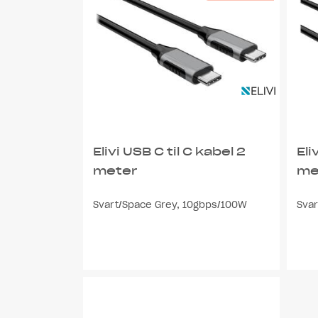
Elivi USB C til C kabel 2
Eli
meter
me
Svart/Space Grey, 10gbps/100W
Sva