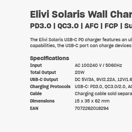
Elivi Solaris Wall C
PD3.0 | QC3.0 | AFC | FCP | 
The Elivi Solaris USB-C PD charger features an ul
capabilities, the USB-C port can charge devices
Specifications
Input
AC 100240 V / 5060Hz
Total Output
20W
USB-C Output
DC 5V/3A, 9V/2.22A, 12V/1.
Charging Protocols
USB-C: PD3.0, QC3.0/2.0, A
Cable
Charging cable sold separa
Dimensions
15 x 35 x 62 mm
EAN
7072262018294