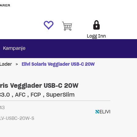
VARER
Logg Inn
Kampanje
Lader
>
Elivi Solaris Vegglader USB-C 20W
laris Vegglader USB-C 20W
3.0 , AFC , FCP , SuperSlim
43
LV-USBC-20W-S