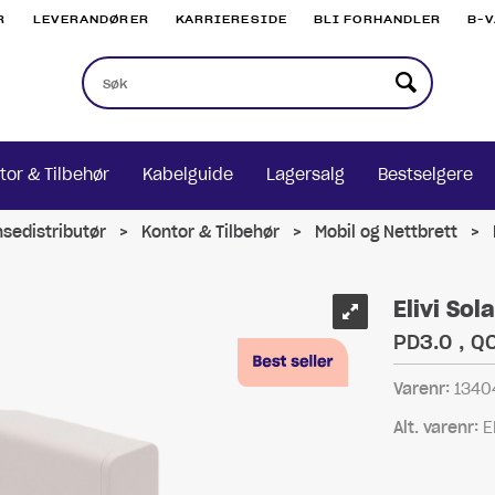
R
LEVERANDØRER
KARRIERESIDE
BLI FORHANDLER
B-
tor & Tilbehør
Kabelguide
Lagersalg
Bestselgere
nsedistributør
>
Kontor & Tilbehør
>
Mobil og Nettbrett
>
Elivi So
PD3.0 , QC
Varenr:
1340
Alt. varenr:
E