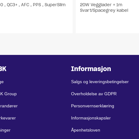
0 , QC3+ , AFC , PPS , SuperSlim
20W Vegglader + 1m
Svart/Spacegrey kabel
BK
Informasjon
ge
Salgs og leveringsbetingelser
BK Group
Overholdelse av GDPR
erandører
Personvernserklæring
rkevarer
Informasjonskapsler
ninger
Åpenhetsloven