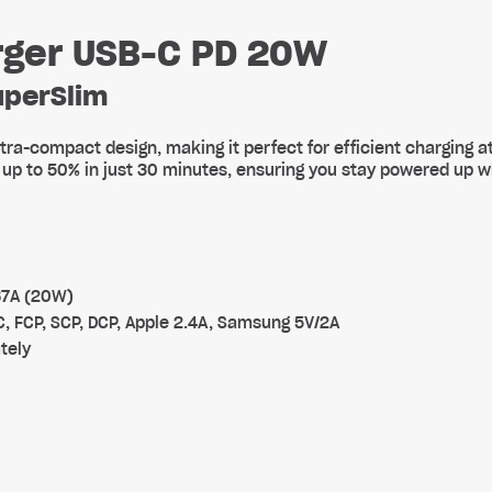
harger USB-C PD 20W
SuperSlim
tra-compact design, making it perfect for efficient charging at
 up to 50% in just 30 minutes, ensuring you stay powered up w
67A (20W)
C, FCP, SCP, DCP, Apple 2.4A, Samsung 5V/2A
tely