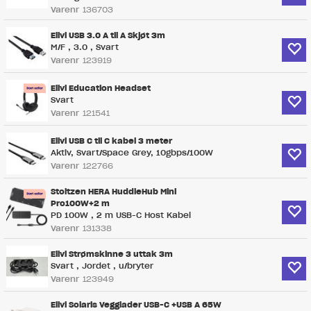
Varenr
136703
Elivi USB 3.0 A til A Skjøt 3m
M/F , 3.0 , Svart
Varenr
123919
Elivi Education Headset
Svart
Varenr
121541
Elivi USB C til C kabel 3 meter
Aktiv, Svart/Space Grey, 10gbps/100W
Varenr
122766
Stoltzen HERA HuddleHub Mini
Pro100W+2 m
PD 100W , 2 m USB-C Host Kabel
Varenr
131338
Elivi Strømskinne 3 uttak 3m
Svart , Jordet , u/bryter
Varenr
123949
Elivi Solaris Vegglader USB-C +USB A 65W