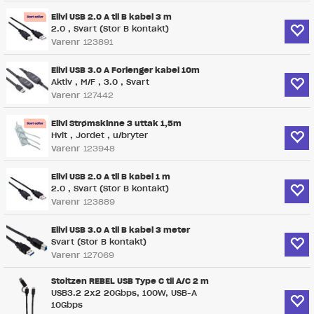
Elivi USB 2.0 A til B kabel 3 m
2.0 , Svart (Stor B kontakt)
Varenr
123891
Elivi USB 3.0 A Forlenger kabel 10m
Aktiv , M/F , 3.0 , Svart
Varenr
127442
Elivi Strømskinne 3 uttak 1,5m
Hvit , Jordet , u/bryter
Varenr
123948
Elivi USB 2.0 A til B kabel 1 m
2.0 , Svart (Stor B kontakt)
Varenr
123889
Elivi USB 3.0 A til B kabel 3 meter
Svart (Stor B kontakt)
Varenr
127069
Stoltzen REBEL USB Type C til A/C 2 m
USB3.2 2x2 20Gbps, 100W, USB-A
10Gbps