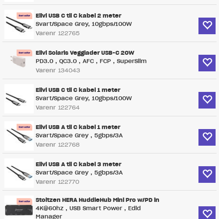
Elivi USB C til C kabel 2 meter
Svart/Space Grey, 10gbps/100W
Varenr
122765
Elivi Solaris Vegglader USB-C 20W
PD3.0 , QC3.0 , AFC , FCP , SuperSlim
Varenr
134043
Elivi USB C til C kabel 1 meter
Svart/Space Grey, 10gbps/100W
Varenr
122764
Elivi USB A til C kabel 1 meter
Svart/Space Grey , 5gbps/3A
Varenr
122768
Elivi USB A til C kabel 3 meter
Svart/Space Grey , 5gbps/3A
Varenr
122770
Stoltzen HERA HuddleHub Mini Pro w/PD in
4K@60hz , USB Smart Power , Edid
Manager