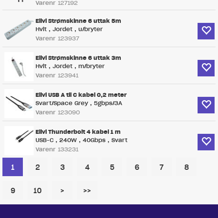
Varenr
127192
Elivi Strømskinne 6 uttak 5m
Hvit , Jordet , u/bryter
Varenr
123937
Elivi Strømskinne 6 uttak 3m
Hvit , Jordet , m/bryter
Varenr
123941
Elivi USB A til C kabel 0,2 meter
Svart/Space Grey , 5gbps/3A
Varenr
123090
Elivi Thunderbolt 4 kabel 1 m
USB-C , 240W , 40Gbps , Svart
Varenr
133231
1
2
3
4
5
6
7
8
9
10
>
>>