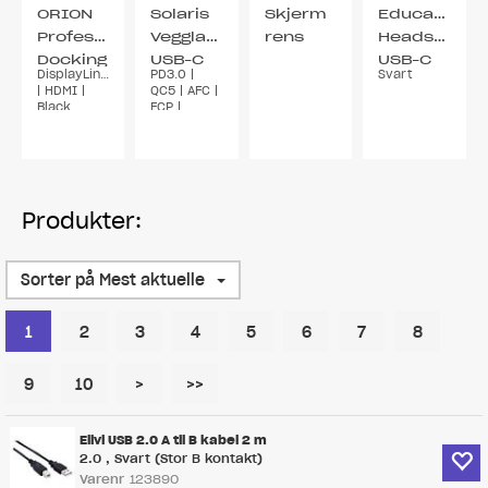
ORION
Solaris
Skjerm
Education
Professional
Vegglader
rens
Headset
Docking
USB-C
USB-C
DisplayLink®
PD3.0 |
Svart
2x HDMI
+USB A
| HDMI |
QC5 | AFC |
65W
Black
FCP |
Compact
Design
Produkter:
Sorter på Mest aktuelle
1
2
3
4
5
6
7
8
9
10
>
>>
Elivi USB 2.0 A til B kabel 2 m
2.0 , Svart (Stor B kontakt)
Varenr
123890