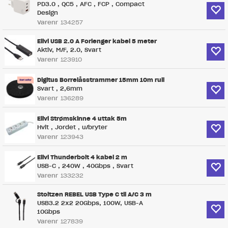
PD3.0 , QC5 , AFC , FCP , Compact
Design
Varenr
134257
Elivi USB 2.0 A Forlenger kabel 5 meter
Aktiv, M/F, 2.0, Svart
Varenr
123910
Digitus Borrelåsstrammer 15mm 10m rull
Svart , 2,6mm
Varenr
136289
Elivi Strømskinne 4 uttak 5m
Hvit , Jordet , u/bryter
Varenr
123943
Elivi Thunderbolt 4 kabel 2 m
USB-C , 240W , 40Gbps , Svart
Varenr
133232
Stoltzen REBEL USB Type C til A/C 3 m
USB3.2 2x2 20Gbps, 100W, USB-A
10Gbps
Varenr
127839