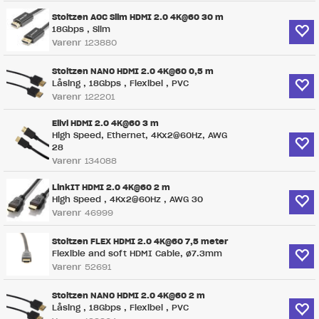
Stoltzen AOC Slim HDMI 2.0 4K@60 30 m
18Gbps , Slim
Varenr
123880
Stoltzen NANO HDMI 2.0 4K@60 0,5 m
Låsing , 18Gbps , Flexibel , PVC
Varenr
122201
Elivi HDMI 2.0 4K@60 3 m
High Speed, Ethernet, 4Kx2@60Hz, AWG
28
Varenr
134088
LinkIT HDMI 2.0 4K@60 2 m
High Speed , 4Kx2@60Hz , AWG 30
Varenr
46999
Stoltzen FLEX HDMI 2.0 4K@60 7,5 meter
Flexible and soft HDMI Cable, ø7.3mm
Varenr
52691
Stoltzen NANO HDMI 2.0 4K@60 2 m
Låsing , 18Gbps , Flexibel , PVC