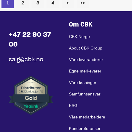
1
2
3
4
>
>>
Om CBK
+47 22 90 37
CBK Norge
00
About CBK Group
salg@cbk.no
Våre leverandører
Egne merkevarer
Våre løsninger
Samfunnsansvar
ESG
Våre medarbeidere
Kundereferanser