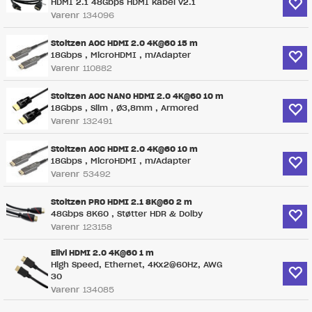
HDMI 2.1 48Gbps HDMI kabel v2.1
Varenr
134096
Stoltzen AOC HDMI 2.0 4K@60 15 m
18Gbps , MicroHDMI , m/Adapter
Varenr
110882
Stoltzen AOC NANO HDMI 2.0 4K@60 10 m
18Gbps , Slim , Ø3,8mm , Armored
Varenr
132491
Stoltzen AOC HDMI 2.0 4K@60 10 m
18Gbps , MicroHDMI , m/Adapter
Varenr
53492
Stoltzen PRO HDMI 2.1 8K@60 2 m
48Gbps 8K60 , Støtter HDR & Dolby
Varenr
123158
Elivi HDMI 2.0 4K@60 1 m
High Speed, Ethernet, 4Kx2@60Hz, AWG
30
Varenr
134085