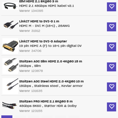
Elivi HDMI 2.1 8K@60 3 m
HDMI 2.1 48Gbps HDMI kabel v2.1
Varenr
134095
LinkIT HDMI to DVI-D 1 m
HDMI M - DVI M (18+1) , 28AWG
Varenr
31912
LinkIT HDMI to DVI-D Adapter
19 pin HDMI A (F) to 18+1 pin digital DV
Varenr
34706
Stoltzen AOC Slim HDMI 2.0 4K@60 15 m
18Gbps , Slim
Varenr
123878
Stoltzen AOC Steel HDMI 2.0 4K@60 10 m
18Gbps , Stainless steel , Kevlar armor
Varenr
131635
Stoltzen PRO HDMI 2.1 8K@60 5 m
48Gbps 8K60 , Støtter HDR & Dolby
Varenr
123155