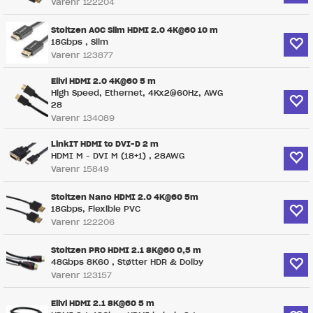
Varenr
122204
Stoltzen AOC Slim HDMI 2.0 4K@60 10 m
18Gbps , Slim
Varenr
123877
Elivi HDMI 2.0 4K@60 5 m
High Speed, Ethernet, 4Kx2@60Hz, AWG
28
Varenr
134089
LinkIT HDMI to DVI-D 2 m
HDMI M - DVI M (18+1) , 28AWG
Varenr
15849
Stoltzen Nano HDMI 2.0 4K@60 5m
18Gbps, Flexible PVC
Varenr
122206
Stoltzen PRO HDMI 2.1 8K@60 0,5 m
48Gbps 8K60 , Støtter HDR & Dolby
Varenr
123157
Elivi HDMI 2.1 8K@60 5 m